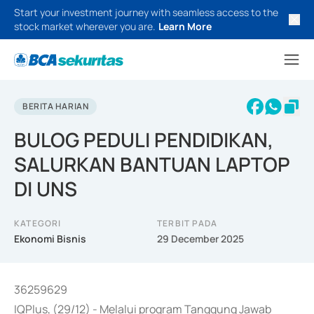
Start your investment journey with seamless access to the
stock market wherever you are.
Learn More
BERITA HARIAN
BULOG PEDULI PENDIDIKAN,
SALURKAN BANTUAN LAPTOP
DI UNS
KATEGORI
TERBIT PADA
Ekonomi Bisnis
29 December 2025
36259629
IQPlus, (29/12) - Melalui program Tanggung Jawab