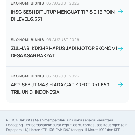
EKONOMI BISNIS
|
05 AUGUST 2026
IHSG SESI I DITUTUP MENGUAT TIPIS 0,19 POIN
DI LEVEL 6.351
EKONOMI BISNIS
|
05 AUGUST 2026
ZULHAS: KDKMP HARUS JADI MOTOR EKONOMI
DESAASAR RAKYAT
EKONOMI BISNIS
|
05 AUGUST 2026
AFPI SEBUT MASIH ADA GAP KREDT Rp1.650
TRILIUN DI INDONESIA
PT BCA Sekuritas telah memperoleh izin usaha sebagai Perantara 
Pedagang Efek berdasarkan surat keputusan Otoritas Jasa Keuangan (d.h 
Bapepam-LK) Nomor KEP-138/PM/1992 tanggal 11 Maret 1992 dan KEP-
06/D.04/2014 tanggal 28 Februari 2014, izin usaha sebagai Penjamin Emisi 