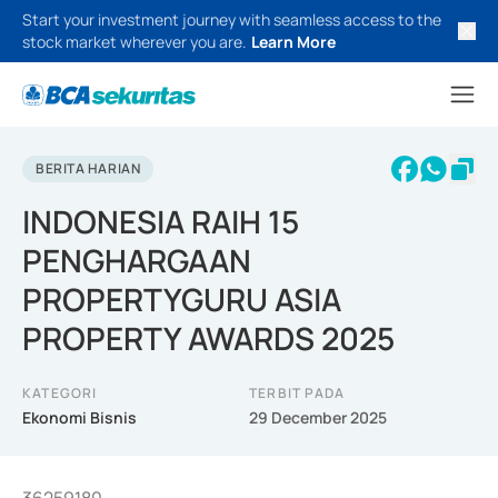
Start your investment journey with seamless access to the
stock market wherever you are.
Learn More
BERITA HARIAN
INDONESIA RAIH 15
PENGHARGAAN
PROPERTYGURU ASIA
PROPERTY AWARDS 2025
KATEGORI
TERBIT PADA
Ekonomi Bisnis
29 December 2025