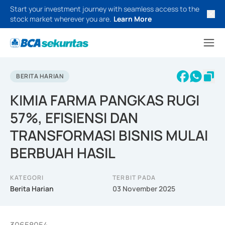
Start your investment journey with seamless access to the
stock market wherever you are.
Learn More
BERITA HARIAN
KIMIA FARMA PANGKAS RUGI
57%, EFISIENSI DAN
TRANSFORMASI BISNIS MULAI
BERBUAH HASIL
KATEGORI
TERBIT PADA
Berita Harian
03 November 2025