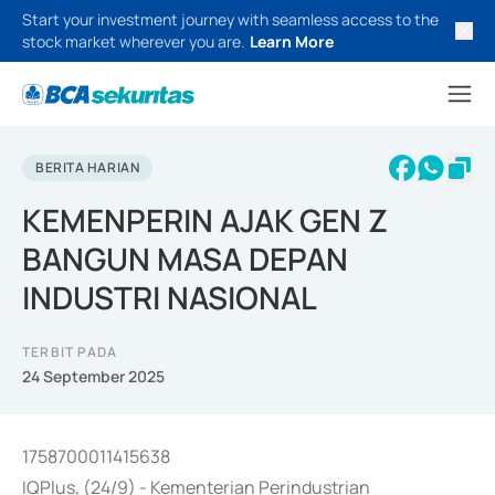
Start your investment journey with seamless access to the
stock market wherever you are.
Learn More
BERITA HARIAN
KEMENPERIN AJAK GEN Z
BANGUN MASA DEPAN
INDUSTRI NASIONAL
TERBIT PADA
24 September 2025
1758700011415638
IQPlus, (24/9) - Kementerian Perindustrian