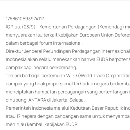
1758610593974117
IQPlus, (23/9) - Kementerian Perdagangan (Kemendag) me
menyuarakan isu terkait kebijakan European Union Defores
dalam berbagai forum internasional.
Direktur Jenderal Perundingan Perdagangan Internasional
Indonesia akan selalu menekankan bahwa EUDR berpote
dampak bagi negara berkembang.
"Dalam berbagai pertemuan WTO (World Trade Organizati
dampak yang tidak proporsional terhadap negara berkemba
menciptakan hambatan perdagangan yang bertentangan de
dihubungi ANTARA di Jakarta, Selasa.
Pemerintah Indonesia melalui Kedutaan Besar Republik In
atau 17 negara dengan pandangan sama untuk menyampaika
meninjau kembali kebijakan EUDR.