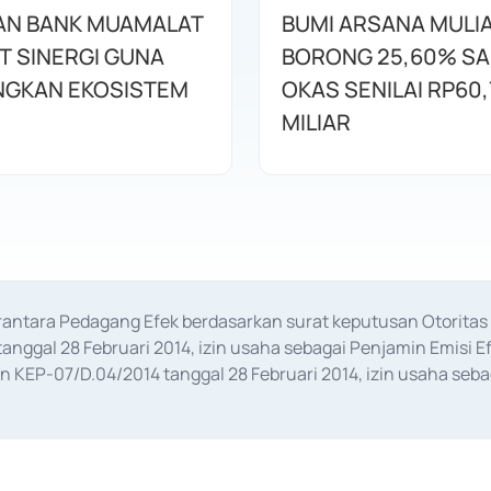
AN BANK MUAMALAT
BUMI ARSANA MULI
T SINERGI GUNA
BORONG 25,60% S
GKAN EKOSISTEM
OKAS SENILAI RP60,
MILIAR
erantara Pedagang Efek berdasarkan surat keputusan Otorit
anggal 28 Februari 2014, izin usaha sebagai Penjamin Emisi E
KEP-07/D.04/2014 tanggal 28 Februari 2014, izin usaha sebag
rat keputusan Otoritas Jasa Keuangan Nomor S-67/PM.21/2017 t
aan Transaksi Sertifikat Deposito di Pasar Uang yang izinnya d
ansaksi, serta Penatausahaan dan Penyelesaian Transaksi Sur