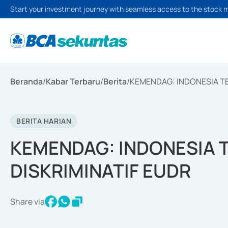
Start your investment journey with seamless access to the stock 
Beranda
/
Kabar Terbaru
/
Berita
/
KEMENDAG: INDONESIA T
BERITA HARIAN
KEMENDAG: INDONESIA 
DISKRIMINATIF EUDR
Share via