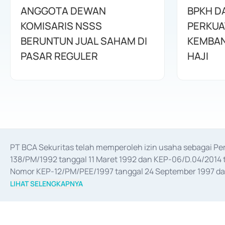
ANGGOTA DEWAN
BPKH D
KOMISARIS NSSS
PERKUA
BERUNTUN JUAL SAHAM DI
KEMBAN
PASAR REGULER
HAJI
PT BCA Sekuritas telah memperoleh izin usaha sebagai P
138/PM/1992 tanggal 11 Maret 1992 dan KEP-06/D.04/2014 t
Nomor KEP-12/PM/PEE/1997 tanggal 24 September 1997 dan 
merger, akuisisi, divestasi, dan 
join venture
 berdasarkan su
LIHAT SELENGKAPNYA
dari Bank Indonesia antara lain sebagai Perantara Pelaksan
Bank Indonesia sebagai Lembaga Pendukung Penerbitan, Tr
tahun 2018.