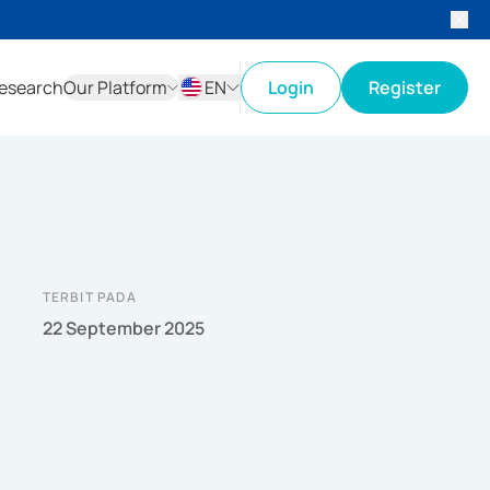
esearch
Our Platform
EN
Login
Register
ID
EN
TERBIT PADA
22 September 2025