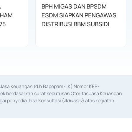
A
BPH MIGAS DAN BPSDM
AHAM
ESDM SIAPKAN PENGAWAS
75
DISTRIBUSI BBM SUBSIDI
as Jasa Keuangan (d.h Bapepam-LK) Nomor KEP-
fek berdasarkan surat keputusan Otoritas Jasa Keuangan 
ai penyedia Jasa Konsultasi (
Advisory
) atas kegiatan 
anggal 3 Februari 2017, dan beberapa izin usaha lainnya 
iterbitkan pada tahun 2017 dan izin usaha lainnya dari 
at Berharga Komersial yang izinnya diterbitkan pada 