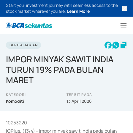
Start your investment journey with seamless access to the
stock market wherever you are.
Learn More
BERITA HARIAN
IMPOR MINYAK SAWIT INDIA
TURUN 19% PADA BULAN
MARET
KATEGORI
TERBIT PADA
Komoditi
13 April 2026
10253220
IQPlus, (13/4) - Impor minyak sawit India pada bulan