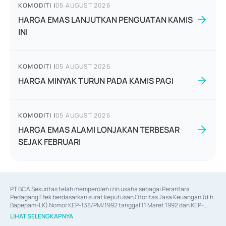
KOMODITI
|
05 AUGUST 2026
HARGA EMAS LANJUTKAN PENGUATAN KAMIS
INI
KOMODITI
|
05 AUGUST 2026
HARGA MINYAK TURUN PADA KAMIS PAGI
KOMODITI
|
05 AUGUST 2026
HARGA EMAS ALAMI LONJAKAN TERBESAR
SEJAK FEBRUARI
PT BCA Sekuritas telah memperoleh izin usaha sebagai Perantara 
Pedagang Efek berdasarkan surat keputusan Otoritas Jasa Keuangan (d.h 
Bapepam-LK) Nomor KEP-138/PM/1992 tanggal 11 Maret 1992 dan KEP-
06/D.04/2014 tanggal 28 Februari 2014, izin usaha sebagai Penjamin Emisi 
LIHAT SELENGKAPNYA
Efek berdasarkan surat keputusan Otoritas Jasa Keuangan Nomor KEP-