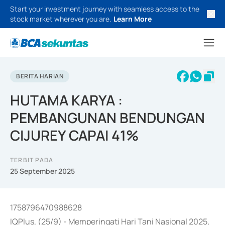
Start your investment journey with seamless access to the
stock market wherever you are.
Learn More
BERITA HARIAN
HUTAMA KARYA :
PEMBANGUNAN BENDUNGAN
CIJUREY CAPAI 41%
TERBIT PADA
25 September 2025
1758796470988628
IQPlus, (25/9) - Memperingati Hari Tani Nasional 2025,