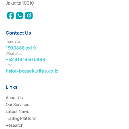
Jakarta 10310
2018.
Contact Us
Halo BCA
1500888 ext 9
WhatsApp
+62 819 1950 0888
Email
halo@bcasekuritas.co.id
Links
About Us
Our Services
Latest News
Trading Platform
Research