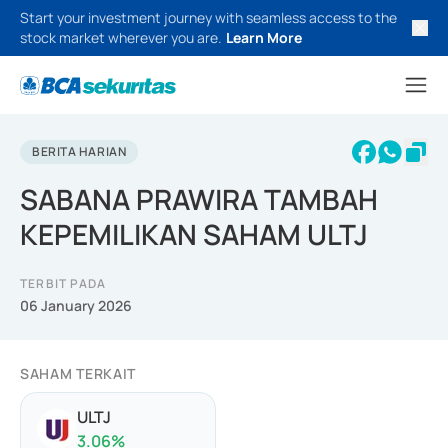
Start your investment journey with seamless access to the
stock market wherever you are.
Learn More
BERITA HARIAN
SABANA PRAWIRA TAMBAH
KEPEMILIKAN SAHAM ULTJ
TERBIT PADA
06 January 2026
SAHAM TERKAIT
ULTJ
3.06
%