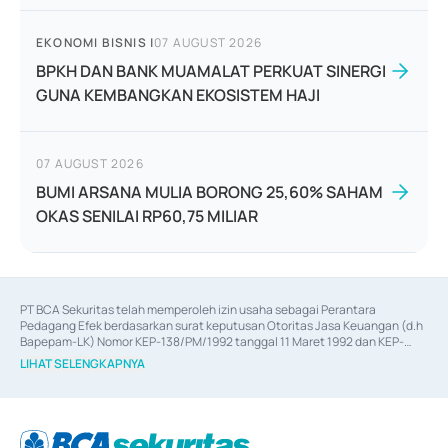
EKONOMI BISNIS
|
07 AUGUST 2026
BPKH DAN BANK MUAMALAT PERKUAT SINERGI
GUNA KEMBANGKAN EKOSISTEM HAJI
07 AUGUST 2026
BUMI ARSANA MULIA BORONG 25,60% SAHAM
OKAS SENILAI RP60,75 MILIAR
PT BCA Sekuritas telah memperoleh izin usaha sebagai Perantara 
Pedagang Efek berdasarkan surat keputusan Otoritas Jasa Keuangan (d.h 
Bapepam-LK) Nomor KEP-138/PM/1992 tanggal 11 Maret 1992 dan KEP-
06/D.04/2014 tanggal 28 Februari 2014, izin usaha sebagai Penjamin Emisi 
LIHAT SELENGKAPNYA
Efek berdasarkan surat keputusan Otoritas Jasa Keuangan Nomor KEP-
12/PM/PEE/1997 tanggal 24 September 1997 dan KEP-07/D.04/2014 
tanggal 28 Februari 2014, izin usaha sebagai penyedia Jasa Konsultasi 
(
Advisory
) atas kegiatan merger, akuisisi, divestasi, dan 
join venture
berdasarkan surat keputusan Otoritas Jasa Keuangan Nomor S-