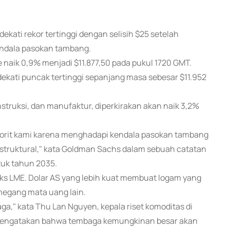
ekati rekor tertinggi dengan selisih $25 setelah
kendala pasokan tambang.
naik 0,9% menjadi $11.877,50 pada pukul 1720 GMT.
ekati puncak tertinggi sepanjang masa sebesar $11.952
struksi, dan manufaktur, diperkirakan akan naik 3,2%
avorit kami karena menghadapi kendala pasokan tambang
struktural," kata Goldman Sachs dalam sebuah catatan
tuk tahun 2035.
leks LME. Dolar AS yang lebih kuat membuat logam yang
megang mata uang lain.
a," kata Thu Lan Nguyen, kepala riset komoditas di
 mengatakan bahwa tembaga kemungkinan besar akan