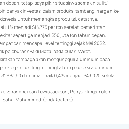
 depan, tetapi saya pikir situasinya semakin sulit."
ih banyak investasi dalam produksi tambang, harga nikel
ndonesia untuk memangkas produksi, catatnya.
naik 1% menjadi $14.775 per ton setelah pemerintah
ekitar sepertiga menjadi 250 juta ton tahun depan.
empat dan mencapai level tertinggi sejak Mei 2022,
k peleburannya di Mozal pada bulan Maret.
irakan tembaga akan mengungguli aluminium pada
logam-logam penting meningkatkan produksi aluminium.
di $1.983,50 dan timah naik 0,4% menjadi $43.020 setelah
n di Shanghai dan Lewis Jackson; Penyuntingan oleh
dan Sahal Muhammed. (end/Reuters)