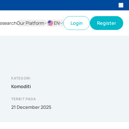
esearch
Our Platform
EN
Login
Register
ID
EN
KATEGORI
Komoditi
TERBIT PADA
21 December 2025