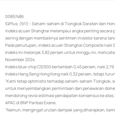
00857486
IQPlus, (9/1) - Saham-saham di Tiongkok Daratan dan Hon
indeks acuan Shanghai melampaui angka penting secara psik
seiring dengan membaiknya sentimen investor karena tan
Pada penutupan, indeks acuan Shanghai Composite naik 0,92
Indeks ini melonjak 3,82 persen untuk minggu ini, mencat
November 2024.
Indeks blue-chip CSI300 bertambah 0,45 persen, naik 2,79
Indeks Hang Seng Hong Kong naik 0,32 persen, tetapi turun
"Kami tetap optimistis terhadap saham-saham Tiongkok, 
untuk menyeimbangkan permintaan dan penawaran domes
mendorong revisi estimasi pendapatan konsensus ke atas," 
APAC di BNP Paribas Exane.
"Namun, mengingat urutan dampak yang diharapkan, kami leb