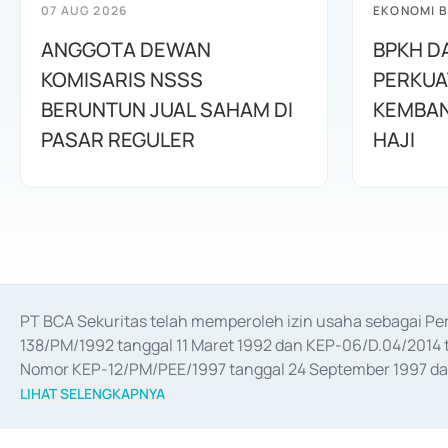
07 AUG 2026
EKONOMI B
ANGGOTA DEWAN
BPKH D
KOMISARIS NSSS
PERKUA
BERUNTUN JUAL SAHAM DI
KEMBAN
PASAR REGULER
HAJI
PT BCA Sekuritas telah memperoleh izin usaha sebagai P
138/PM/1992 tanggal 11 Maret 1992 dan KEP-06/D.04/2014 t
Nomor KEP-12/PM/PEE/1997 tanggal 24 September 1997 dan 
merger, akuisisi, divestasi, dan 
join venture
 berdasarkan su
LIHAT SELENGKAPNYA
dari Bank Indonesia antara lain sebagai Perantara Pelaksan
Bank Indonesia sebagai Lembaga Pendukung Penerbitan, Tr