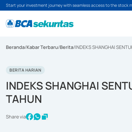
Start your investment journey with seamless access to the stock 
Beranda
/
Kabar Terbaru
/
Berita
/
INDEKS SHANGHAI SENTUH
BERITA HARIAN
INDEKS SHANGHAI SENTU
TAHUN
Share via