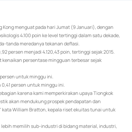
g Kong menguat pada hari Jumat (9 Januari), dengan
ologis 4.100 poin ke level tertinggi dalam satu dekade,
da-tanda meredanya tekanan deflasi.
 persen menjadi 4.120,43 poin, tertinggi sejak 2015.
at kenaikan persentase mingguan terbesar sejak
 persen untuk minggu ini.
 0,41 persen untuk minggu ini.
sebagian karena kami memperkirakan upaya Tiongkok
tik akan mendukung prospek pendapatan dan
kata William Bratton, kepala riset ekuitas tunai untuk
ih memilih sub-industri di bidang material, industri,