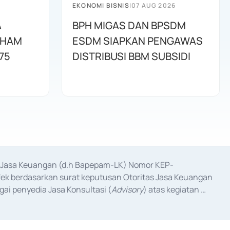
EKONOMI BISNIS
|
07 AUG 2026
A
BPH MIGAS DAN BPSDM
AHAM
ESDM SIAPKAN PENGAWAS
75
DISTRIBUSI BBM SUBSIDI
as Jasa Keuangan (d.h Bapepam-LK) Nomor KEP-
fek berdasarkan surat keputusan Otoritas Jasa Keuangan 
ai penyedia Jasa Konsultasi (
Advisory
) atas kegiatan 
anggal 3 Februari 2017, dan beberapa izin usaha lainnya 
iterbitkan pada tahun 2017 dan izin usaha lainnya dari 
at Berharga Komersial yang izinnya diterbitkan pada 