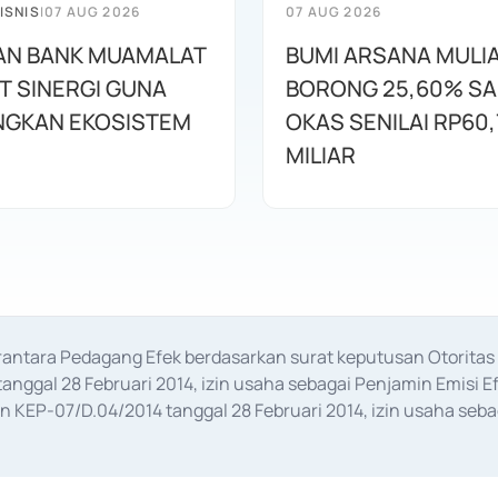
ISNIS
|
07 AUG 2026
07 AUG 2026
AN BANK MUAMALAT
BUMI ARSANA MULI
T SINERGI GUNA
BORONG 25,60% S
GKAN EKOSISTEM
OKAS SENILAI RP60,
MILIAR
erantara Pedagang Efek berdasarkan surat keputusan Otorit
anggal 28 Februari 2014, izin usaha sebagai Penjamin Emisi E
KEP-07/D.04/2014 tanggal 28 Februari 2014, izin usaha sebag
rat keputusan Otoritas Jasa Keuangan Nomor S-67/PM.21/2017 t
aan Transaksi Sertifikat Deposito di Pasar Uang yang izinnya d
ansaksi, serta Penatausahaan dan Penyelesaian Transaksi Sur