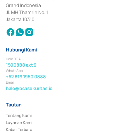
Surat Berharga Komersial yang izinnya diterbitkan pada tahun 2018.
Grand Indonesia
Jl. MH Thamrin No. 1
Jakarta 10310
Hubungi Kami
Halo BCA
1500888 ext 9
WhatsApp
+62 819 1950 0888
Email
halo@bcasekuritas.id
Tautan
Tentang Kami
Layanan Kami
Kabar Terbaru