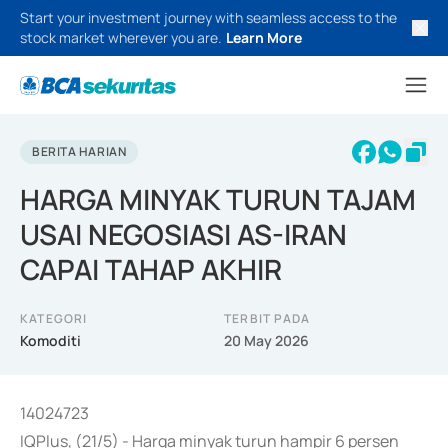
Start your investment journey with seamless access to the
stock market wherever you are.
Learn More
BERITA HARIAN
HARGA MINYAK TURUN TAJAM
USAI NEGOSIASI AS-IRAN
CAPAI TAHAP AKHIR
KATEGORI
TERBIT PADA
Komoditi
20 May 2026
14024723
IQPlus, (21/5) - Harga minyak turun hampir 6 persen