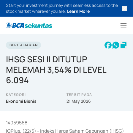
Start your investment journey with seamless access to the
stock market wherever you are.
Learn More
BERITA HARIAN
IHSG SESI II DITUTUP
MELEMAH 3,54% DI LEVEL
6.094
KATEGORI
TERBIT PADA
Ekonomi Bisnis
21 May 2026
14059568
IQPlus, (22/5) - Indeks Harga Saham Gabungan (IHSG)