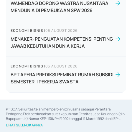
WAMENDAG DORONG WASTRA NUSANTARA
MENDUNIA DI PEMBUKAAN SFW 2026
EKONOMI BISNIS
|
06 AUGUST 2026
MENAKER: PENGUATAN KOMPETENSI PENTING
JAWAB KEBUTUHAN DUNIA KERJA
EKONOMI BISNIS
|
06 AUGUST 2026
BP TAPERA PREDIKSI PEMINAT RUMAH SUBSIDI
SEMESTER II PEKERJA SWASTA
PT BCA Sekuritas telah memperoleh izin usaha sebagai Perantara 
Pedagang Efek berdasarkan surat keputusan Otoritas Jasa Keuangan (d.h 
Bapepam-LK) Nomor KEP-138/PM/1992 tanggal 11 Maret 1992 dan KEP-
06/D.04/2014 tanggal 28 Februari 2014, izin usaha sebagai Penjamin Emisi 
LIHAT SELENGKAPNYA
Efek berdasarkan surat keputusan Otoritas Jasa Keuangan Nomor KEP-