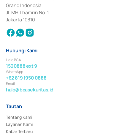
Surat Berharga Komersial yang izinnya diterbitkan pada tahun 2018.
Grand Indonesia
Jl. MH Thamrin No. 1
Jakarta 10310
Hubungi Kami
Halo BCA
1500888 ext 9
WhatsApp
+62 819 1950 0888
Email
halo@bcasekuritas.id
Tautan
Tentang Kami
Layanan Kami
Kabar Terbaru