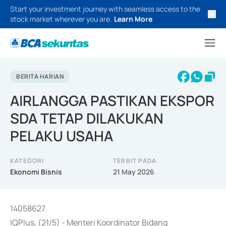
Start your investment journey with seamless access to the
stock market wherever you are.
Learn More
BERITA HARIAN
AIRLANGGA PASTIKAN EKSPOR
SDA TETAP DILAKUKAN
PELAKU USAHA
KATEGORI
TERBIT PADA
Ekonomi Bisnis
21 May 2026
14058627
IQPlus, (21/5) - Menteri Koordinator Bidang