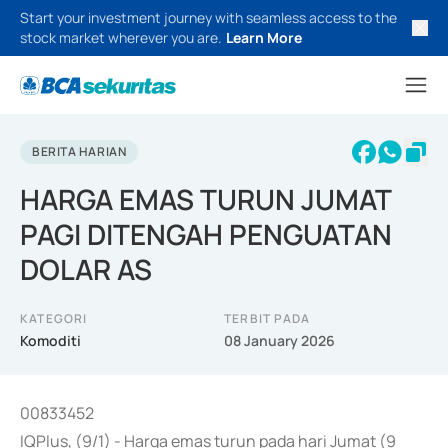
Start your investment journey with seamless access to the
stock market wherever you are.
Learn More
BERITA HARIAN
HARGA EMAS TURUN JUMAT
PAGI DITENGAH PENGUATAN
DOLAR AS
KATEGORI
TERBIT PADA
Komoditi
08 January 2026
00833452
IQPlus, (9/1) - Harga emas turun pada hari Jumat (9