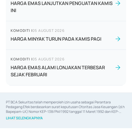
HARGA EMAS LANJUTKAN PENGUATAN KAMIS
INI
KOMODITI
|
05 AUGUST 2026
HARGA MINYAK TURUN PADA KAMIS PAGI
KOMODITI
|
05 AUGUST 2026
HARGA EMAS ALAMI LONJAKAN TERBESAR
SEJAK FEBRUARI
PT BCA Sekuritas telah memperoleh izin usaha sebagai Perantara 
Pedagang Efek berdasarkan surat keputusan Otoritas Jasa Keuangan (d.h 
Bapepam-LK) Nomor KEP-138/PM/1992 tanggal 11 Maret 1992 dan KEP-
06/D.04/2014 tanggal 28 Februari 2014, izin usaha sebagai Penjamin Emisi 
LIHAT SELENGKAPNYA
Efek berdasarkan surat keputusan Otoritas Jasa Keuangan Nomor KEP-
12/PM/PEE/1997 tanggal 24 September 1997 dan KEP-07/D.04/2014 
tanggal 28 Februari 2014, izin usaha sebagai penyedia Jasa Konsultasi 