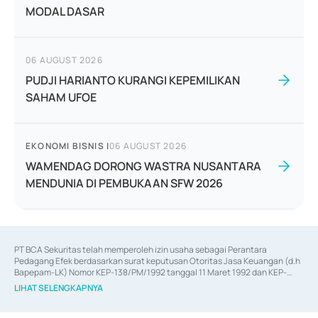
MODAL DASAR
06 AUGUST 2026
PUDJI HARIANTO KURANGI KEPEMILIKAN
SAHAM UFOE
EKONOMI BISNIS
|
06 AUGUST 2026
WAMENDAG DORONG WASTRA NUSANTARA
MENDUNIA DI PEMBUKAAN SFW 2026
PT BCA Sekuritas telah memperoleh izin usaha sebagai Perantara 
Pedagang Efek berdasarkan surat keputusan Otoritas Jasa Keuangan (d.h 
Bapepam-LK) Nomor KEP-138/PM/1992 tanggal 11 Maret 1992 dan KEP-
06/D.04/2014 tanggal 28 Februari 2014, izin usaha sebagai Penjamin Emisi 
LIHAT SELENGKAPNYA
Efek berdasarkan surat keputusan Otoritas Jasa Keuangan Nomor KEP-
12/PM/PEE/1997 tanggal 24 September 1997 dan KEP-07/D.04/2014 
tanggal 28 Februari 2014, izin usaha sebagai penyedia Jasa Konsultasi 