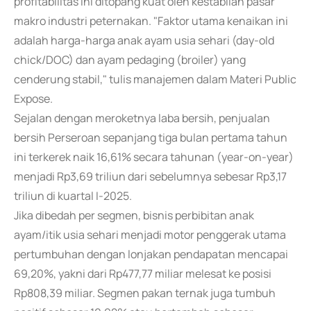
profitabilitas ini ditopang kuat oleh kestabilan pasar
makro industri peternakan. "Faktor utama kenaikan ini
adalah harga-harga anak ayam usia sehari (day-old
chick/DOC) dan ayam pedaging (broiler) yang
cenderung stabil," tulis manajemen dalam Materi Public
Expose.
Sejalan dengan meroketnya laba bersih, penjualan
bersih Perseroan sepanjang tiga bulan pertama tahun
ini terkerek naik 16,61% secara tahunan (year-on-year)
menjadi Rp3,69 triliun dari sebelumnya sebesar Rp3,17
triliun di kuartal I-2025.
Jika dibedah per segmen, bisnis perbibitan anak
ayam/itik usia sehari menjadi motor penggerak utama
pertumbuhan dengan lonjakan pendapatan mencapai
69,20%, yakni dari Rp477,77 miliar melesat ke posisi
Rp808,39 miliar. Segmen pakan ternak juga tumbuh