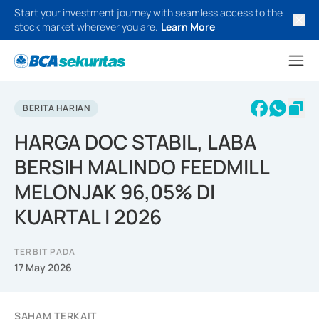
Start your investment journey with seamless access to the
stock market wherever you are.
Learn More
BERITA HARIAN
HARGA DOC STABIL, LABA
BERSIH MALINDO FEEDMILL
MELONJAK 96,05% DI
KUARTAL I 2026
TERBIT PADA
17 May 2026
SAHAM TERKAIT