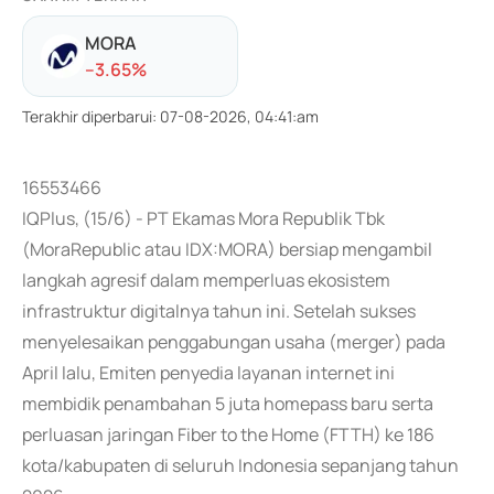
MORA
-
-3.65
%
Terakhir diperbarui
:
07-08-2026, 04:41:am
16553466
IQPlus, (15/6) - PT Ekamas Mora Republik Tbk
(MoraRepublic atau IDX:MORA) bersiap mengambil
langkah agresif dalam memperluas ekosistem
infrastruktur digitalnya tahun ini. Setelah sukses
menyelesaikan penggabungan usaha (merger) pada
April lalu, Emiten penyedia layanan internet ini
membidik penambahan 5 juta homepass baru serta
perluasan jaringan Fiber to the Home (FTTH) ke 186
kota/kabupaten di seluruh Indonesia sepanjang tahun