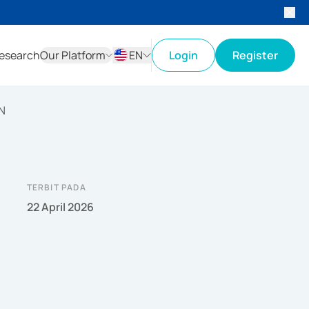
esearch
Our Platform
EN
Login
Register
ID
EN
N
TERBIT PADA
22 April 2026