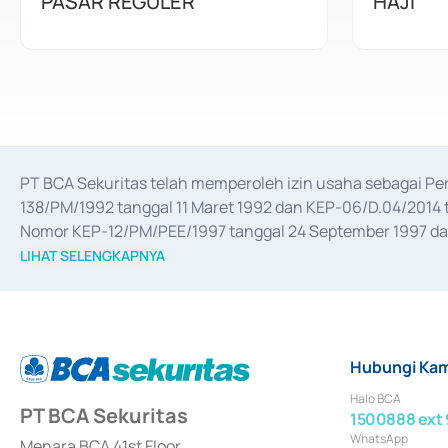
PASAR REGULER
HAJI
PT BCA Sekuritas telah memperoleh izin usaha sebagai P
138/PM/1992 tanggal 11 Maret 1992 dan KEP-06/D.04/2014 t
Nomor KEP-12/PM/PEE/1997 tanggal 24 September 1997 dan 
merger, akuisisi, divestasi, dan 
join venture
 berdasarkan su
LIHAT SELENGKAPNYA
dari Bank Indonesia antara lain sebagai Perantara Pelaksan
Bank Indonesia sebagai Lembaga Pendukung Penerbitan, Tr
tahun 2018.
Hubungi Kam
Halo BCA
PT BCA Sekuritas
1500888 ext 
WhatsApp
Menara BCA 41st Floor,