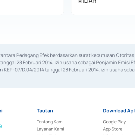
MILIAR
erantara Pedagang Efek berdasarkan surat keputusan Otorit
anggal 28 Februari 2014, izin usaha sebagai Penjamin Emisi E
KEP-07/D.04/2014 tanggal 28 Februari 2014, izin usaha sebag
rat keputusan Otoritas Jasa Keuangan Nomor S-67/PM.21/2017 t
aan Transaksi Sertifikat Deposito di Pasar Uang yang izinnya d
ansaksi, serta Penatausahaan dan Penyelesaian Transaksi Sur
i
Tautan
Download Apl
Tentang Kami
Google Play
9
Layanan Kami
App Store