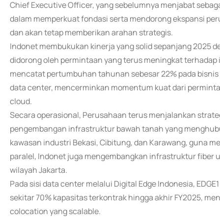
Chief Executive Officer, yang sebelumnya menjabat sebagai
dalam memperkuat fondasi serta mendorong ekspansi perus
dan akan tetap memberikan arahan strategis.
Indonet membukukan kinerja yang solid sepanjang 2025 de
didorong oleh permintaan yang terus meningkat terhadap in
mencatat pertumbuhan tahunan sebesar 22% pada bisnis 
data center, mencerminkan momentum kuat dari permintaa
cloud.
Secara operasional, Perusahaan terus menjalankan strateg
pengembangan infrastruktur bawah tanah yang menghubung
kawasan industri Bekasi, Cibitung, dan Karawang, guna me
paralel, Indonet juga mengembangkan infrastruktur fiber 
wilayah Jakarta.
Pada sisi data center melalui Digital Edge Indonesia, ED
sekitar 70% kapasitas terkontrak hingga akhir FY2025, me
colocation yang scalable.