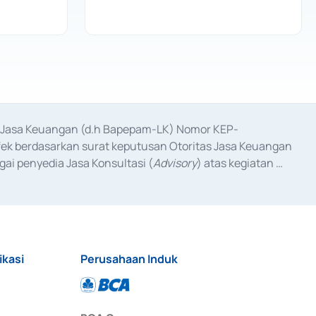
as Jasa Keuangan (d.h Bapepam-LK) Nomor KEP-
fek berdasarkan surat keputusan Otoritas Jasa Keuangan 
ai penyedia Jasa Konsultasi (
Advisory
) atas kegiatan 
anggal 3 Februari 2017, dan beberapa izin usaha lainnya 
iterbitkan pada tahun 2017 dan izin usaha lainnya dari 
at Berharga Komersial yang izinnya diterbitkan pada 
ikasi
Perusahaan Induk