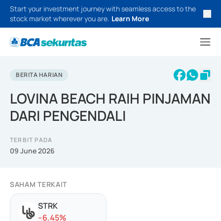
Start your investment journey with seamless access to the
stock market wherever you are.
Learn More
BERITA HARIAN
LOVINA BEACH RAIH PINJAMAN
DARI PENGENDALI
TERBIT PADA
09 June 2026
SAHAM TERKAIT
STRK
-
-6.45
%