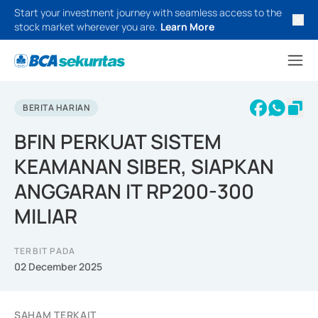
Start your investment journey with seamless access to the
stock market wherever you are.
Learn More
BERITA HARIAN
BFIN PERKUAT SISTEM
KEAMANAN SIBER, SIAPKAN
ANGGARAN IT RP200-300
MILIAR
TERBIT PADA
02 December 2025
SAHAM TERKAIT