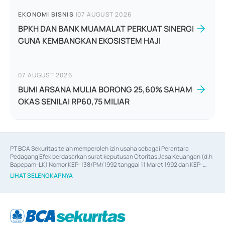
EKONOMI BISNIS
|
07 AUGUST 2026
BPKH DAN BANK MUAMALAT PERKUAT SINERGI
GUNA KEMBANGKAN EKOSISTEM HAJI
07 AUGUST 2026
BUMI ARSANA MULIA BORONG 25,60% SAHAM
OKAS SENILAI RP60,75 MILIAR
PT BCA Sekuritas telah memperoleh izin usaha sebagai Perantara 
Pedagang Efek berdasarkan surat keputusan Otoritas Jasa Keuangan (d.h 
Bapepam-LK) Nomor KEP-138/PM/1992 tanggal 11 Maret 1992 dan KEP-
06/D.04/2014 tanggal 28 Februari 2014, izin usaha sebagai Penjamin Emisi 
LIHAT SELENGKAPNYA
Efek berdasarkan surat keputusan Otoritas Jasa Keuangan Nomor KEP-
12/PM/PEE/1997 tanggal 24 September 1997 dan KEP-07/D.04/2014 
tanggal 28 Februari 2014, izin usaha sebagai penyedia Jasa Konsultasi 
(
Advisory
) atas kegiatan merger, akuisisi, divestasi, dan 
join venture
berdasarkan surat keputusan Otoritas Jasa Keuangan Nomor S-
67/PM.21/2017 tanggal 3 Februari 2017, dan beberapa izin usaha lainnya 