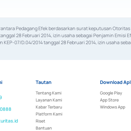
erantara Pedagang Efek berdasarkan surat keputusan Otorit
anggal 28 Februari 2014, izin usaha sebagai Penjamin Emisi E
KEP-07/D.04/2014 tanggal 28 Februari 2014, izin usaha sebag
rat keputusan Otoritas Jasa Keuangan Nomor S-67/PM.21/2017 t
aan Transaksi Sertifikat Deposito di Pasar Uang yang izinnya d
ansaksi, serta Penatausahaan dan Penyelesaian Transaksi Sur
i
Tautan
Download Apl
Tentang Kami
Google Play
9
Layanan Kami
App Store
Kabar Terbaru
Windows App
 0888
Platform Kami
ritas.id
Riset
Bantuan