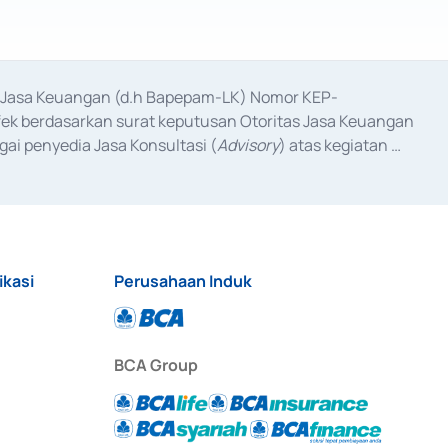
as Jasa Keuangan (d.h Bapepam-LK) Nomor KEP-
fek berdasarkan surat keputusan Otoritas Jasa Keuangan 
ai penyedia Jasa Konsultasi (
Advisory
) atas kegiatan 
anggal 3 Februari 2017, dan beberapa izin usaha lainnya 
iterbitkan pada tahun 2017 dan izin usaha lainnya dari 
at Berharga Komersial yang izinnya diterbitkan pada 
ikasi
Perusahaan Induk
BCA Group