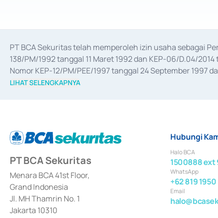
PT BCA Sekuritas telah memperoleh izin usaha sebagai P
138/PM/1992 tanggal 11 Maret 1992 dan KEP-06/D.04/2014 t
Nomor KEP-12/PM/PEE/1997 tanggal 24 September 1997 dan 
merger, akuisisi, divestasi, dan 
join venture
 berdasarkan su
LIHAT SELENGKAPNYA
dari Bank Indonesia antara lain sebagai Perantara Pelaksan
Bank Indonesia sebagai Lembaga Pendukung Penerbitan, Tr
tahun 2018.
Hubungi Kam
Halo BCA
PT BCA Sekuritas
1500888 ext 
WhatsApp
Menara BCA 41st Floor,
+62 819 1950
Grand Indonesia
Email
Jl. MH Thamrin No. 1
halo@bcaseku
Jakarta 10310