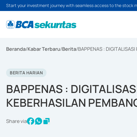
Start your investment journey with seamless access to the stock 
Beranda
/
Kabar Terbaru
/
Berita
/
BAPPENAS : DIGITALISA
BERITA HARIAN
BAPPENAS : DIGITALISA
KEBERHASILAN PEMBA
Share via