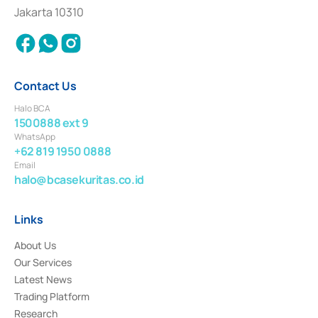
Settlement of Commercial Paper Transactions whose license was issued in
Jakarta 10310
2018.
Contact Us
Halo BCA
1500888 ext 9
WhatsApp
+62 819 1950 0888
Email
halo@bcasekuritas.co.id
Links
About Us
Our Services
Latest News
Trading Platform
Research