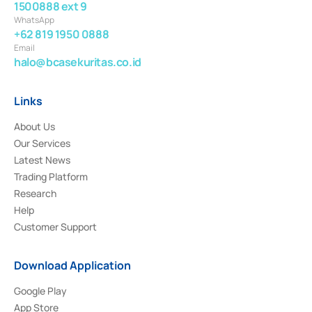
1500888 ext 9
WhatsApp
+62 819 1950 0888
Email
halo@bcasekuritas.co.id
Links
About Us
Our Services
Latest News
Trading Platform
Research
Help
Customer Support
Download Application
Google Play
App Store