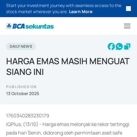
Start your investment journey with seamless access to the
stock market wherever you are.
Learn More
DAILY NEWS
HARGA EMAS MASIH MENGUAT
SIANG INI
PUBLISHED ON
13 October 2025
1760340283230179
IQPlus, (13/10) - Harga emas melonjak ke rekor tertinggi
pada hari Senin, didorong oleh permintaan aset safe