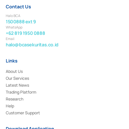
Contact Us
Halo BCA
1500888 ext 9
WhatsApp
+62 819 1950 0888
Email
halo@bcasekuritas.co.id
Links
About Us
Our Services
Latest News
Trading Platform
Research
Help
Customer Support
Download Application