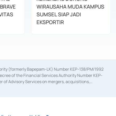
 BRAVE
WIRAUSAHA MUDA KAMPUS
VITAS
SUMSEL SIAP JADI
EKSPORTIR
uthority (formerly Bapepam-LK) Number KEP-138/PM/1992
decree of the Financial Services Authority Number KEP-
 of Advisory Services on mergers, acquisitions,
bruary 28, 2014, a business license as a provider of
ial Services Authority Number S-67/PM.21/2017 dated
ementation of Certificate of Deposit Transactions in the
ion for the Issuance, Transaction, and Administration and