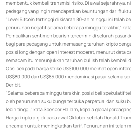
membentuk kembali transmisi risiko. Di awal sejarahnya, ni
pedagang yang ingin mendapatkan keuntungan dari fluktuas
"Level Bitcoin tertinggi di kisaran 80-an minggu ini telah be
penurunan negatif selama beberapa minggu terakhir," kata 
Pembalikan sentimen bearish tercermin di seluruh pasar de
bagi para pedagang untuk memasang taruhan kripto denga
posisi long dengan open interest moderat, menurut data da
semacam itu menunjukkan taruhan bullish telah kembali do
Opsi beli pada harga strike US$100.000 melihat open intere
US$80.000 dan US$85.000 mendominasi pasar selama semin
Deribit.
"Selama beberapa minggu terakhir, posisi beli spekulatif t
oleh penurunan suku bunga terbuka perpetual dan suku bu
lebih tinggi," kata Spencer Hallarn, kepala global perdaga
Harga kripto anjlok pada awal Oktober setelah Donald T
ancaman untuk meningkatkan tarif. Penurunan ini telah meng