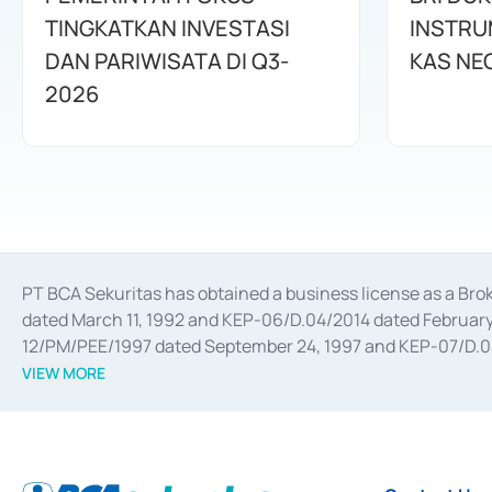
TINGKATKAN INVESTASI
INSTRU
DAN PARIWISATA DI Q3-
KAS NE
2026
PT BCA Sekuritas has obtained a business license as a Br
dated March 11, 1992 and KEP-06/D.04/2014 dated February 
12/PM/PEE/1997 dated September 24, 1997 and KEP-07/D.04/2
divestments, and joint ventures based on the decree of the
VIEW MORE
Advisory Services for mergers, acquisitions, divestments, 
February 3, 2017, and several other business licenses from
Money Market whose license was issued in 2017 and other b
Settlement of Commercial Paper Transactions whose licens