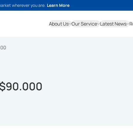
market wherever you are.
Learn More
About Us
Our Service
Latest News
R
000
S$90.000