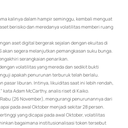
ertama kalinya dalam hampir seminggu, kembali menguat
as aset berisiko dan meredanya volatilitas memberi ruang
ngan aset digital bergerak sejalan dengan ekuitas di
S akan segera melanjutkan pemangkasan suku bunga.
engakhiri serangkaian penarikan.
 dengan volatilitas yang mereda dan sedikit bukti
nguji apakah penurunan terburuk telah berlalu.
asar liburan. Intinya, likuiditas saat ini lebih rendah,
 kata Adam McCarthy, analis riset di Kaiko.
ri Rabu (26 November), mengurangi penurunannya dari
capai pada awal Oktober menjadi sekitar 28 persen.
rtinggi yang dicapai pada awal Oktober, volatilitas
minkan bagaimana institusionalisasi token tersebut