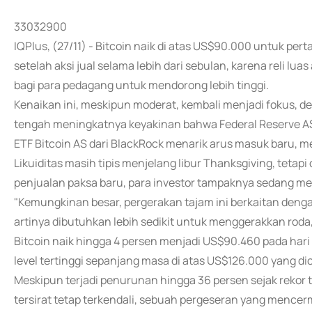
33032900
IQPlus, (27/11) - Bitcoin naik di atas US$90.000 untuk p
setelah aksi jual selama lebih dari sebulan, karena reli lu
bagi para pedagang untuk mendorong lebih tinggi.
Kenaikan ini, meskipun moderat, kembali menjadi fokus, de
tengah meningkatnya keyakinan bahwa Federal Reserve A
ETF Bitcoin AS dari BlackRock menarik arus masuk baru, m
Likuiditas masih tipis menjelang libur Thanksgiving, tetapi
penjualan paksa baru, para investor tampaknya sedang me
"Kemungkinan besar, pergerakan tajam ini berkaitan dengan p
artinya dibutuhkan lebih sedikit untuk menggerakkan roda,"
Bitcoin naik hingga 4 persen menjadi US$90.460 pada ha
level tertinggi sepanjang masa di atas US$126.000 yang di
Meskipun terjadi penurunan hingga 36 persen sejak rekor te
tersirat tetap terkendali, sebuah pergeseran yang mencer