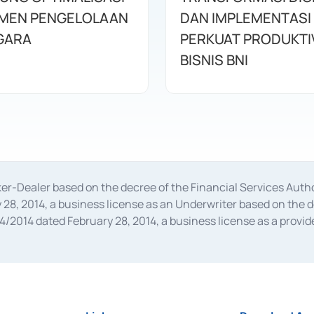
MEN PENGELOLAAN
DAN IMPLEMENTASI
GARA
PERKUAT PRODUKTI
BISNIS BNI
oker-Dealer based on the decree of the Financial Services A
28, 2014, a business license as an Underwriter based on the 
014 dated February 28, 2014, a business license as a provider
 Financial Services Authority Number S-67/PM.21/2014 dated Fe
and joint ventures based on the decision letter of the Financ
 Bank Indonesia, among others as an Intermediary for the Impl
usiness licenses from Bank Indonesia as a Supporting Institut
e was issued in 2018.