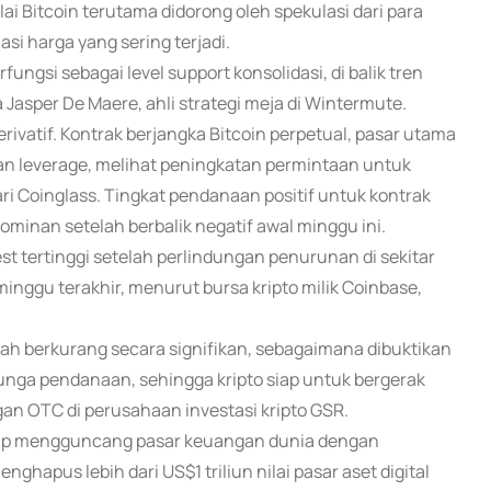
lai Bitcoin terutama didorong oleh spekulasi dari para
i harga yang sering terjadi.
rfungsi sebagai level support konsolidasi, di balik tren
Jasper De Maere, ahli strategi meja di Wintermute.
rivatif. Kontrak berjangka Bitcoin perpetual, pasar utama
n leverage, melihat peningkatan permintaan untuk
ri Coinglass. Tingkat pendanaan positif untuk kontrak
minan setelah berbalik negatif awal minggu ini.
st tertinggi setelah perlindungan penurunan di sekitar
ggu terakhir, menurut bursa kripto milik Coinbase,
elah berkurang secara signifikan, sebagaimana dibuktikan
nga pendanaan, sehingga kripto siap untuk bergerak
ngan OTC di perusahaan investasi kripto GSR.
rump mengguncang pasar keuangan dunia dengan
hapus lebih dari US$1 triliun nilai pasar aset digital