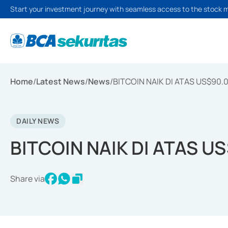
Start your investment journey with seamless access to the stock 
Home
/
Latest News
/
News
/
BITCOIN NAIK DI ATAS US$90.
DAILY NEWS
BITCOIN NAIK DI ATAS U
Share via