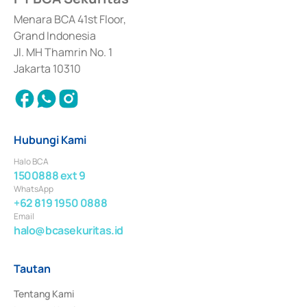
dan izin usaha lainnya dari Bank Indonesia sebagai Lembaga Pendukung 
Penerbitan, Transaksi, serta Penatausahaan dan Penyelesaian Transaksi 
Menara BCA 41st Floor,
Surat Berharga Komersial yang izinnya diterbitkan pada tahun 2018.
Grand Indonesia
Jl. MH Thamrin No. 1
Jakarta 10310
Hubungi Kami
Halo BCA
1500888 ext 9
WhatsApp
+62 819 1950 0888
Email
halo@bcasekuritas.id
Tautan
Tentang Kami