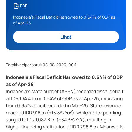
PDF
Indonesia’s Fiscal Deficit Narrowed to 0.64% of GDP as
of Apr-26
Lihat
Terakhir diperbarui
:
08-08-2026, 00:11
Indonesia’s Fiscal Deficit Narrowed to 0.64% of GDP
as of Apr-26
Indonesia’s state budget (APBN) recorded fiscal deficit
of IDR 164.4 tn or 0.64% of GDP as of Apr-26, improving
from 0.93% deficit recorded in Mar-26. State revenue
reached IDR 918 tn (+13.3% YoY), while state spending
surged to IDR 1,082.8 tn (+34.3% YoY), resulting in
higher financing realization of IDR 298.5 tn. Meanwhile,