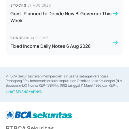
STOCKS
|
07 AUG 2026
Govt. Planned to Decide New BI Governor This
Week
BONDS
|
06 AUG 2026
Fixed Income Daily Notes 6 Aug 2026
PT BCA Sekuritas telah memperoleh izin usaha sebagai Perantara 
Pedagang Efek berdasarkan surat keputusan Otoritas Jasa Keuangan (d.h 
Bapepam-LK) Nomor KEP-138/PM/1992 tanggal 11 Maret 1992 dan KEP-
06/D.04/2014 tanggal 28 Februari 2014, izin usaha sebagai Penjamin Emisi 
LIHAT SELENGKAPNYA
Efek berdasarkan surat keputusan Otoritas Jasa Keuangan Nomor KEP-
12/PM/PEE/1997 tanggal 24 September 1997 dan KEP-07/D.04/2014 
tanggal 28 Februari 2014, izin usaha sebagai penyedia Jasa Konsultasi 
(
Advisory
) atas kegiatan merger, akuisisi, divestasi, dan 
join venture
berdasarkan surat keputusan Otoritas Jasa Keuangan Nomor S-
67/PM.21/2017 tanggal 3 Februari 2017, dan beberapa izin usaha lainnya 
dari Bank Indonesia antara lain sebagai Perantara Pelaksanaan Transaksi 
PT BCA Sekuritas
Sertifikat Deposito di Pasar Uang yang izinnya diterbitkan pada tahun 2017 