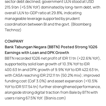
sector debt declined; government ULN stood at USD
215.9 bn (+5.5% YoY) dominated by long-term debt, with
overall ULN to-GDP ratio at 29.8%, indicating
manageable leverage supported by prudent
coordination between BI and the govt. (Bloomberg
Technoz)
COMPANY
Bank Tabungan Negara (BBTN) Posted Strong 1Q26
Earnings with Loan and DPK Growth
BBTN recorded 1Q26 net profit of IDR 1.1 tn (+22.6% YoY),
supported by solid loan growth of 10.3% YoY to IDR
400.63 tn and DPK growth of 9.9% YoY to IDR 422.63 tn,
with CASA reaching IDR 212.11 tn (50.2% mix); improved
funding cost (CoF 3.0%) and asset expansion (+10.5%
YoY to IDR 517.54 tn) further strengthened performance,
alongside strong digital traction from Bale by BTN with
users rising 67.5% YoY. (Bisnis.com)