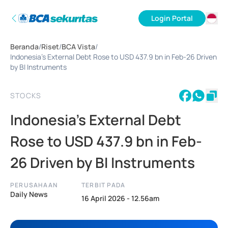
Login Portal
ID
Beranda
/
Riset
/
BCA Vista
/
EN
Indonesia’s External Debt Rose to USD 437.9 bn in Feb-26 Driven
by BI Instruments
STOCKS
Indonesia’s External Debt
Rose to USD 437.9 bn in Feb-
26 Driven by BI Instruments
PERUSAHAAN
TERBIT PADA
Daily News
16 April 2026 - 12.56am