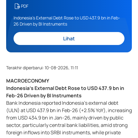
PDF
Indonesia’s External Debt Rose to USD 437.9 bn in Feb-
26 Driven by BI Instruments
Lihat
Terakhir diperbarui
:
10-08-2026, 11:11
MACROECONOMY
Indonesia’s External Debt Rose to USD 437.9 bn in
Feb-26 Driven by BI Instruments
Bank Indonesia reported Indonesia’s external debt
(ULN) at USD 437.9 bn in Feb-26 (+2.5% YoY), increasing
from USD 434.9 bn in Jan-26, mainly driven by public
sector, particularly central bank liabilities, amid strong
foreign inflows into SRBI instruments, while private