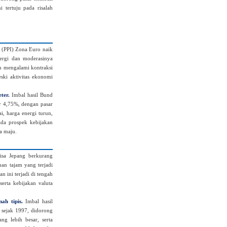
 tertuju pada risalah
(PPI) Zona Euro naik
ergi dan moderasinya
ah mengalami kontraksi
ski aktivitas ekonomi
ter.
Imbal hasil Bund
ar 4,75%, dengan pasar
, harga energi turun,
pada prospek kebijakan
a maju.
sa Jepang berkurang
an tajam yang terjadi
n ini terjadi di tengah
erta kebijakan valuta
ah tipis.
Imbal hasil
i sejak 1997, didorong
ng lebih besar, serta