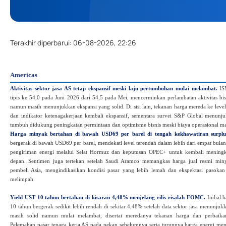
Terakhir diperbarui
:
06-08-2026, 22:26
Americas
Aktivitas sektor jasa AS tetap ekspansif meski laju pertumbuhan mulai melambat.
ISM
tipis ke 54,0 pada Juni 2026 dari 54,5 pada Mei, mencerminkan perlambatan aktivitas bi
namun masih menunjukkan ekspansi yang solid. Di sisi lain, tekanan harga mereda ke leve
dan indikator ketenagakerjaan kembali ekspansif, sementara survei S&P Global menunjuk
tumbuh didukung peningkatan permintaan dan optimisme bisnis meski biaya operasional masi
Harga minyak bertahan di bawah USD69 per barel di tengah kekhawatiran surplu
bergerak di bawah USD69 per barel, mendekati level terendah dalam lebih dari empat bulan,
pengiriman energi melalui Selat Hormuz dan keputusan OPEC+ untuk kembali meningk
depan. Sentimen juga tertekan setelah Saudi Aramco memangkas harga jual resmi min
pembeli Asia, mengindikasikan kondisi pasar yang lebih lemah dan ekspektasi pasoka
melimpah.
Yield UST 10 tahun bertahan di kisaran 4,48% menjelang rilis risalah FOMC.
Imbal ha
10 tahun bergerak sedikit lebih rendah di sekitar 4,48% setelah data sektor jasa menunj
masih solid namun mulai melambat, disertai meredanya tekanan harga dan perbaikan
Pelemahan pasar tenaga kerja AS pada pekan sebelumnya serta turunnya harga energi me