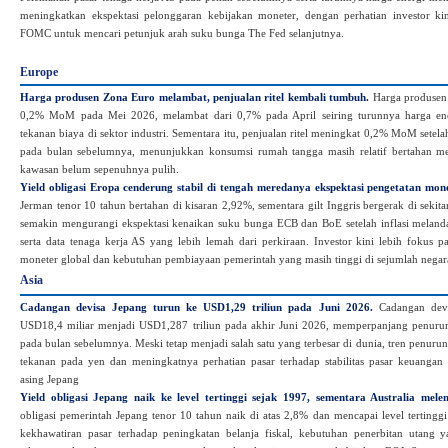
meningkatkan ekspektasi pelonggaran kebijakan moneter, dengan perhatian investor kini
FOMC untuk mencari petunjuk arah suku bunga The Fed selanjutnya.
Europe
Harga produsen Zona Euro melambat, penjualan ritel kembali tumbuh.
Harga produsen 
0,2% MoM pada Mei 2026, melambat dari 0,7% pada April seiring turunnya harga en
tekanan biaya di sektor industri. Sementara itu, penjualan ritel meningkat 0,2% MoM setel
pada bulan sebelumnya, menunjukkan konsumsi rumah tangga masih relatif bertahan me
kawasan belum sepenuhnya pulih.
Yield obligasi Eropa cenderung stabil di tengah meredanya ekspektasi pengetatan mone
Jerman tenor 10 tahun bertahan di kisaran 2,92%, sementara gilt Inggris bergerak di sekit
semakin mengurangi ekspektasi kenaikan suku bunga ECB dan BoE setelah inflasi melandai
serta data tenaga kerja AS yang lebih lemah dari perkiraan. Investor kini lebih fokus 
moneter global dan kebutuhan pembiayaan pemerintah yang masih tinggi di sejumlah negar
Asia
Cadangan devisa Jepang turun ke USD1,29 triliun pada Juni 2026.
Cadangan devi
USD18,4 miliar menjadi USD1,287 triliun pada akhir Juni 2026, memperpanjang penurun
pada bulan sebelumnya. Meski tetap menjadi salah satu yang terbesar di dunia, tren penuruna
tekanan pada yen dan meningkatnya perhatian pasar terhadap stabilitas pasar keuangan s
asing Jepang
Yield obligasi Jepang naik ke level tertinggi sejak 1997, sementara Australia melem
obligasi pemerintah Jepang tenor 10 tahun naik di atas 2,8% dan mencapai level tertingg
kekhawatiran pasar terhadap peningkatan belanja fiskal, kebutuhan penerbitan utang ya