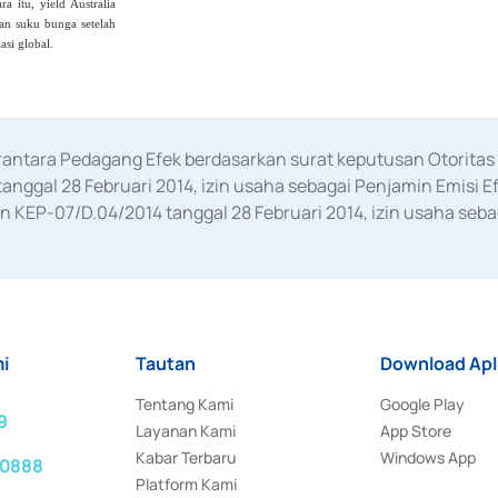
 itu, yield Australia
an suku bunga setelah
si global.
erantara Pedagang Efek berdasarkan surat keputusan Otorit
anggal 28 Februari 2014, izin usaha sebagai Penjamin Emisi E
KEP-07/D.04/2014 tanggal 28 Februari 2014, izin usaha sebag
rat keputusan Otoritas Jasa Keuangan Nomor S-67/PM.21/2017 t
aan Transaksi Sertifikat Deposito di Pasar Uang yang izinnya d
ansaksi, serta Penatausahaan dan Penyelesaian Transaksi Sur
i
Tautan
Download Apl
Tentang Kami
Google Play
9
Layanan Kami
App Store
Kabar Terbaru
Windows App
 0888
Platform Kami