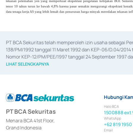
tekanan pelemahan yen yang memperkuat ekspektasi pengetatan kebijakan BOJ. Sementara
tenor 10 tahun turun ke bawah 4,8% karena pasar semakin mengurangi ekspektasi kenaik
data tenaga kerja AS yang lebih lemah dan penurunan harga minyak meredakan tekanan infla
PT BCA Sekuritas telah memperoleh izin usaha sebagai P
138/PM/1992 tanggal 11 Maret 1992 dan KEP-06/D.04/2014 t
Nomor KEP-12/PM/PEE/1997 tanggal 24 September 1997 dan 
merger, akuisisi, divestasi, dan 
join venture
 berdasarkan su
LIHAT SELENGKAPNYA
dari Bank Indonesia antara lain sebagai Perantara Pelaksan
Bank Indonesia sebagai Lembaga Pendukung Penerbitan, Tr
tahun 2018.
Hubungi Kam
Halo BCA
PT BCA Sekuritas
1500888 ext 
WhatsApp
Menara BCA 41st Floor,
+62 819 1950
Grand Indonesia
Email