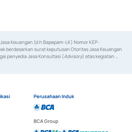
as Jasa Keuangan (d.h Bapepam-LK) Nomor KEP-
fek berdasarkan surat keputusan Otoritas Jasa Keuangan 
ai penyedia Jasa Konsultasi (
Advisory
) atas kegiatan 
anggal 3 Februari 2017, dan beberapa izin usaha lainnya 
iterbitkan pada tahun 2017 dan izin usaha lainnya dari 
at Berharga Komersial yang izinnya diterbitkan pada 
ikasi
Perusahaan Induk
BCA Group