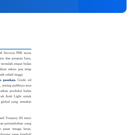
 Services PMI turun
snis dan pesanan baru,
l terendah empat bulan
kan sektor jasa tetap
h relatif tinggi.
s pasokan.
Crude oil
 seiring pulihnya arus
atkan produksi bulan
yak Arab Light untuk
n global yang semakin
sil Treasury AS tenor
ukkan pertumbuhan yang
 pasar tenaga kerja.
ndorong pasar kembali