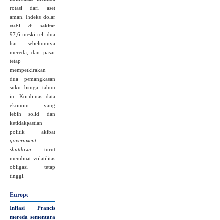
rotasi dari aset
aman. Indeks dolar
stabil di sekitar
97,6 meski reli dua
hari sebelumnya
mereda, dan pasar
tetap
memperkirakan
dua pemangkasan
suku bunga tahun
ini. Kombinasi data
ekonomi yang
lebih solid dan
ketidakpastian
politik akibat
government
shutdown
turut
membuat volatilitas
obligasi tetap
tinggi.
Europe
Inflasi Prancis
mereda sementara