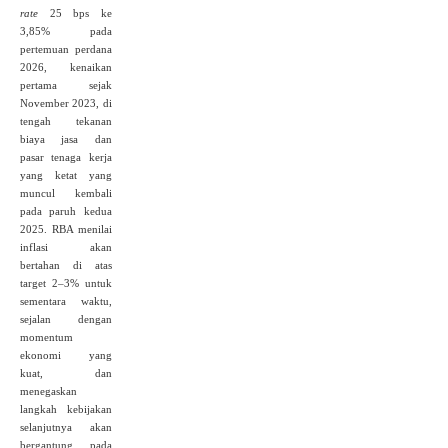
rate
25 bps ke
3,85% pada
pertemuan perdana
2026, kenaikan
pertama sejak
November 2023, di
tengah tekanan
biaya jasa dan
pasar tenaga kerja
yang ketat yang
muncul kembali
pada paruh kedua
2025. RBA menilai
inflasi akan
bertahan di atas
target 2–3% untuk
sementara waktu,
sejalan dengan
momentum
ekonomi yang
kuat, dan
menegaskan
langkah kebijakan
selanjutnya akan
bergantung pada