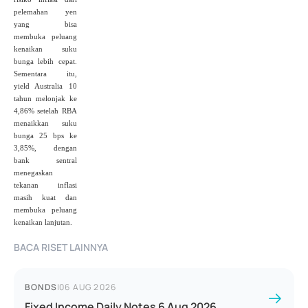
pelemahan yen
yang bisa
membuka peluang
kenaikan suku
bunga lebih cepat.
Sementara itu,
yield Australia 10
tahun melonjak ke
4,86% setelah RBA
menaikkan suku
bunga 25 bps ke
3,85%, dengan
bank sentral
menegaskan
tekanan inflasi
masih kuat dan
membuka peluang
kenaikan lanjutan.
BACA RISET LAINNYA
BONDS
|
06 AUG 2026
Fixed Income Daily Notes 6 Aug 2026