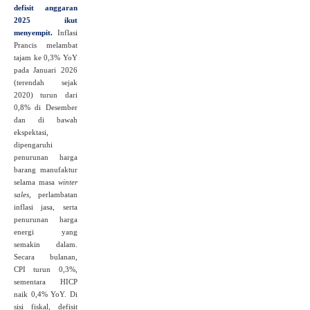
defisit anggaran
2025 ikut
menyempit.
Inflasi
Prancis melambat
tajam ke 0,3% YoY
pada Januari 2026
(terendah sejak
2020) turun dari
0,8% di Desember
dan di bawah
ekspektasi,
dipengaruhi
penurunan harga
barang manufaktur
selama masa
winter
sales
, perlambatan
inflasi jasa, serta
penurunan harga
energi yang
semakin dalam.
Secara bulanan,
CPI turun 0,3%,
sementara HICP
naik 0,4% YoY. Di
sisi fiskal, defisit