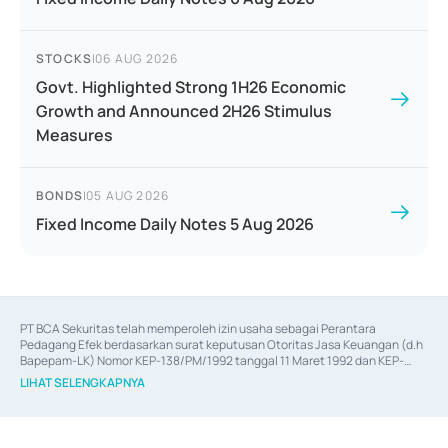
STOCKS
|
06 AUG 2026
Govt. Highlighted Strong 1H26 Economic
Growth and Announced 2H26 Stimulus
Measures
BONDS
|
05 AUG 2026
Fixed Income Daily Notes 5 Aug 2026
PT BCA Sekuritas telah memperoleh izin usaha sebagai Perantara 
Pedagang Efek berdasarkan surat keputusan Otoritas Jasa Keuangan (d.h 
Bapepam-LK) Nomor KEP-138/PM/1992 tanggal 11 Maret 1992 dan KEP-
06/D.04/2014 tanggal 28 Februari 2014, izin usaha sebagai Penjamin Emisi 
LIHAT SELENGKAPNYA
Efek berdasarkan surat keputusan Otoritas Jasa Keuangan Nomor KEP-
12/PM/PEE/1997 tanggal 24 September 1997 dan KEP-07/D.04/2014 
tanggal 28 Februari 2014, izin usaha sebagai penyedia Jasa Konsultasi 
(
Advisory
) atas kegiatan merger, akuisisi, divestasi, dan 
join venture