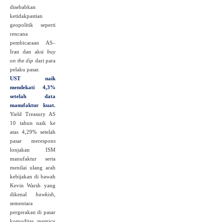
disebabkan
ketidakpastian
geopolitik seperti
rencana
pembicaraan AS–
Iran dan aksi
buy
on the dip
dari para
pelaku pasar.
UST naik
mendekati 4,3%
setelah data
manufaktur kuat.
Yield Treasury AS
10 tahun naik ke
atas 4,29% setelah
pasar merespons
lonjakan ISM
manufaktur serta
menilai ulang arah
kebijakan di bawah
Kevin Warsh yang
dikenal
hawkish
,
sementara
pergerakan di pasar
komoditas memicu