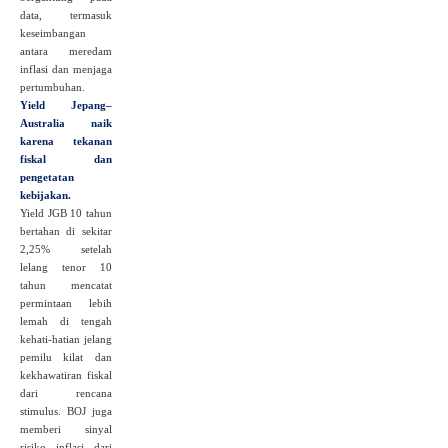
data, termasuk
keseimbangan
antara meredam
inflasi dan menjaga
pertumbuhan.
Yield Jepang–
Australia naik
karena tekanan
fiskal dan
pengetatan
kebijakan.
Yield JGB 10 tahun
bertahan di sekitar
2,25% setelah
lelang tenor 10
tahun mencatat
permintaan lebih
lemah di tengah
kehati‑hatian jelang
pemilu kilat dan
kekhawatiran fiskal
dari rencana
stimulus. BOJ juga
memberi sinyal
risiko inflasi dari