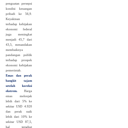
penguatan persepsi
kondisi keuangan
pribadi ke 56,9.
Keyakinan
terhadap kebijakan
ekonomi federal
juga meningkat
menjadi 45,7 dari
43,5, menandakan
membaiknya
pandangan publik
terhadap prospek
ekonomi kebijakan
pemerintah.
Emas dan perak
bangkit tajam
setelah koreksi
ekstrem.
Harga
emas melonjak
lebih dari 5% ke
sekitar USD 4.920
dan perak naik
lebih dari 10% ke
sekitar USD 87,5,
hal tersebut