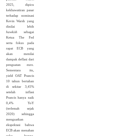
2025, dipicu
kekhawatiran pasar
terhadap nominasi
Kevin Warsh yang
dinilai lebih
hawkish
sebagai
Ketua The Fed
serta fokus pada
rapat ECB yang
akan menilai
dampak deflasi dari
penguatan euro.
Sementara itu,
yield OAT Prancis
10 tahun bertahan
di sekitar 3,45%
setelah inflasi
Prancis hanya naik
0,4% YoY
(terlemah sejak
2020) sehingga
menguatkan
ekspektasi bahwa
ECB akan menahan
suku bunga.