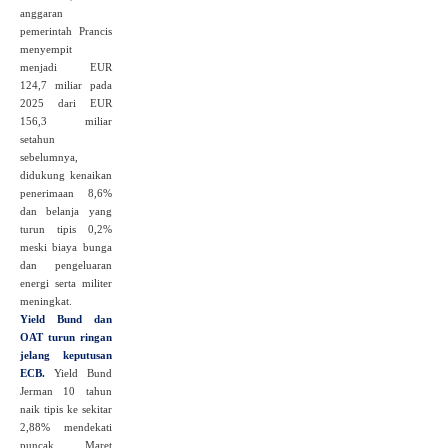
anggaran
pemerintah Prancis
menyempit
menjadi EUR
124,7 miliar pada
2025 dari EUR
156,3 miliar
setahun
sebelumnya,
didukung kenaikan
penerimaan 8,6%
dan belanja yang
turun tipis 0,2%
meski biaya bunga
dan pengeluaran
energi serta militer
meningkat.
Yield Bund dan
OAT turun ringan
jelang keputusan
ECB.
Yield Bund
Jerman 10 tahun
naik tipis ke sekitar
2,88% mendekati
puncak Maret