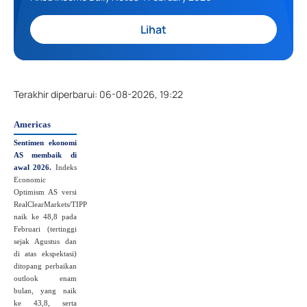
Lihat
Terakhir diperbarui
:
06-08-2026, 19:22
Americas
Sentimen ekonomi
AS membaik di
awal 2026.
Indeks
Economic
Optimism AS versi
RealClearMarkets/TIPP
naik ke 48,8 pada
Februari (tertinggi
sejak Agustus dan
di atas ekspektasi)
ditopang perbaikan
outlook enam
bulan, yang naik
ke 43,8, serta