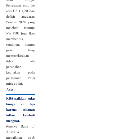
Penguatan euro ke
atas USD 1,20 dan
defisit anggaran
Prancis 2026 yang
melebar menuju
5% PDB juga ikut
membentuk
sentimen, namun
pasar tetap
memperkirakan
tidak ada
perubahan
kebijakan pada
pertemuan ECB
minggu ini.
Asia
RBA naikkan suku
bunga 25 bps
karena tekanan
inflasi kembali
menguat.
Reserve Bank of
Australia
menaikkan
cash