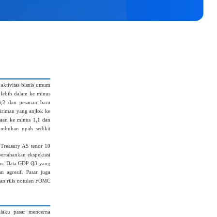
aktivitas bisnis umum
h lebih dalam ke minus
3,2 dan pesanan baru
giriman yang anjlok ke
rjaan ke minus 1,1 dan
tumbuhan upah sedikit
 Treasury AS tenor 10
pertahankan ekspektasi
tu. Data GDP Q3 yang
 agresif. Pasar juga
an rilis notulen FOMC
elaku pasar mencerna