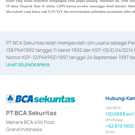
triliun yang dinilai berpotensi mengangkat yield jangka panjang. Sementara itu, yield obl
10 tahun bergerak datar di sekitar 1,84% karena investor menunggu detail stimulus fiska
laba industri yang hanya naik 0,1% YoY dan mencerminkan pelemahan permintaan akhir ta
PT BCA Sekuritas telah memperoleh izin usaha sebagai P
138/PM/1992 tanggal 11 Maret 1992 dan KEP-06/D.04/2014 t
Nomor KEP-12/PM/PEE/1997 tanggal 24 September 1997 dan 
merger, akuisisi, divestasi, dan 
join venture
 berdasarkan su
LIHAT SELENGKAPNYA
dari Bank Indonesia antara lain sebagai Perantara Pelaksan
Bank Indonesia sebagai Lembaga Pendukung Penerbitan, Tr
tahun 2018.
Hubungi Kam
Halo BCA
PT BCA Sekuritas
1500888 ext 
WhatsApp
Menara BCA 41st Floor,
+62 819 1950
Grand Indonesia
Email