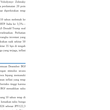
 Volodymyr Zelensky
a perdamaian 20 poin
sar diperkirakan tetap
 10 tahun melemah ke
 BTP Italia ke 3,5%—
n AS Donald Trump soal
selesaikan. Perhatian
kerangka investasi yang
sikan naik sekitar 50
itar 35 bps di tengah
a yang terjaga, inflasi
temuan Desember BOJ
ngan stimulus secara
bahwa Jepang memasuki
nan inflasi yang tetap
berisiko tinggi karena
, BOJ menaikkan suku
ang 10 tahun tetap di
ya kenaikan suku bunga
2026 sebesar JPY122,3