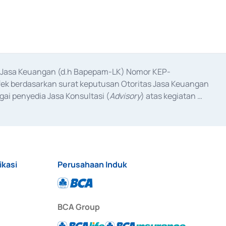
as Jasa Keuangan (d.h Bapepam-LK) Nomor KEP-
fek berdasarkan surat keputusan Otoritas Jasa Keuangan 
ai penyedia Jasa Konsultasi (
Advisory
) atas kegiatan 
anggal 3 Februari 2017, dan beberapa izin usaha lainnya 
iterbitkan pada tahun 2017 dan izin usaha lainnya dari 
at Berharga Komersial yang izinnya diterbitkan pada 
ikasi
Perusahaan Induk
BCA Group