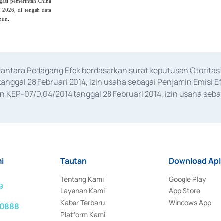
igasi pemerintah China
l 2026, di tengah data
hun.
erantara Pedagang Efek berdasarkan surat keputusan Otorit
anggal 28 Februari 2014, izin usaha sebagai Penjamin Emisi E
KEP-07/D.04/2014 tanggal 28 Februari 2014, izin usaha sebag
rat keputusan Otoritas Jasa Keuangan Nomor S-67/PM.21/2017 t
aan Transaksi Sertifikat Deposito di Pasar Uang yang izinnya d
ansaksi, serta Penatausahaan dan Penyelesaian Transaksi Sur
i
Tautan
Download Apl
Tentang Kami
Google Play
9
Layanan Kami
App Store
Kabar Terbaru
Windows App
 0888
Platform Kami