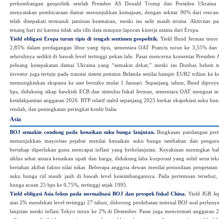
perkembangan geopolitik setelah Presiden AS Donald Trump dan Presiden Ukraina
menyatakan pembicaraan damai menunjukkan kemajuan, dengan sekitar 90% dari rencan
telah disepakati termasuk jaminan keamanan, meski isu sulit masih tersisa. Aktivitas pa
tenang hari ini karena tidak ada rilis data maupun laporan kinerja utama dari Eropa.
Yield obligasi Eropa turun tipis di tengah sentimen geopolitik.
Yield Bund Jerman tenor
2,85% dalam perdagangan libur yang tipis, sementara OAT Prancis turun ke 3,55% dan
seluruhnya sedikit di bawah level tertinggi pekan lalu. Pasar mencerna komentar Preside
peluang kesepakatan damai Ukraina yang “semakin dekat,” meski isu Donbas belum ter
investor juga tertuju pada transisi sistem pensiun Belanda senilai hampir EUR2 triliun ke 
memungkinkan ekspansi ke aset berisiko mulai 1 Januari. Sepanjang tahun, Bund diproyek
bps, didukung sikap hawkish ECB dan stimulus fiskal Jerman, sementara OAT menguat sek
ketidakpastian anggaran 2026. BTP relatif stabil sepanjang 2025 berkat ekspektasi suku bung
rendah, dan peningkatan peringkat kredit Italia.
Asia
BOJ semakin condong pada kenaikan suku bunga lanjutan.
Ringkasan pandangan per
menunjukkan mayoritas pejabat menilai kenaikan suku bunga tambahan dan pengura
bertahap diperlukan guna mencapai inflasi yang berkelanjutan. Keyakinan meningkat 
siklus sehat antara kenaikan upah dan harga, didukung laba korporasi yang solid serta teka
bertahan akibat faktor nilai tukar. Beberapa anggota dewan menilai penundaan pengetatan 
suku bunga riil masih jauh di bawah level keseimbangannya. Pada pertemuan tersebut
bunga acuan 25 bps ke 0,75%, tertinggi sejak 1995.
Yield obligasi Asia fokus pada normalisasi BOJ dan prospek fiskal China.
Yield JGB Jep
atas 2% mendekati level tertinggi 27 tahun, didorong perdebatan internal BOJ soal perlun
lanjutan meski inflasi Tokyo turun ke 2% di Desember. Pasar juga mencermati anggaran 