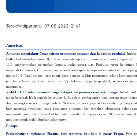
Terakhir diperbarui
:
07-08-2026, 21:47
Americas
Aktivitas manufaktur Texas seiring penurunan pesanan dan kapasitas produksi
.
Indeks 
Dallas Fed turun ke minus 10,9, level terendah sejak Juni, sementara indeks prospek jatu
11,9, mencerminkan pelemahan kondisi usaha secara luas. Produksi turun ke minus 
melemah ke minus 6,4, disertai penurunan tajam kapasitas terpakai ke minus 4,5 serta pen
minus 10,6. Pasar tenaga kerja relatif datar dengan sedikit penurunan indeks ketenagake
jam kerja turun signifikan ke minus 7,5. Tekanan harga tetap stabil, sedangkan per
meningkat.
Yield UST 10 tahun turun di tengah ekspektasi pemangkasan suku bunga.
Imbal hasil
tahun bergerak lebih rendah ke sekitar 4,1% dalam perdagangan tipis, seiring pasar mem
dua pemangkasan suku bunga pada 2026 meski proyeksi pejabat Fed cenderung hanya sa
kuat menjaga keyakinan pada ketahanan ekonomi dan menahan ekspektasi pelonggaran
menyoroti penunjukan Ketua Fed baru oleh Presiden Trump pada awal 2026 serta menantik
untuk petunjuk arah kebijakan selanjutnya.
Europe
Perkembangan diplomasi Ukraina beri sentimen hati‑hati di pasar Eropa.
Para p