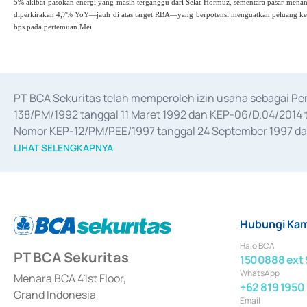
5% akibat pasokan energi yang masih terganggu dari Selat Hormuz, sementara pasar menant
diperkirakan 4,7% YoY—jauh di atas target RBA—yang berpotensi menguatkan peluang k
bps pada pertemuan Mei.
PT BCA Sekuritas telah memperoleh izin usaha sebagai P
138/PM/1992 tanggal 11 Maret 1992 dan KEP-06/D.04/2014 t
Nomor KEP-12/PM/PEE/1997 tanggal 24 September 1997 dan 
merger, akuisisi, divestasi, dan 
join venture
 berdasarkan su
LIHAT SELENGKAPNYA
dari Bank Indonesia antara lain sebagai Perantara Pelaksan
Bank Indonesia sebagai Lembaga Pendukung Penerbitan, Tr
tahun 2018.
Hubungi Kam
Halo BCA
PT BCA Sekuritas
1500888 ext 
WhatsApp
Menara BCA 41st Floor,
+62 819 1950
Grand Indonesia
Email