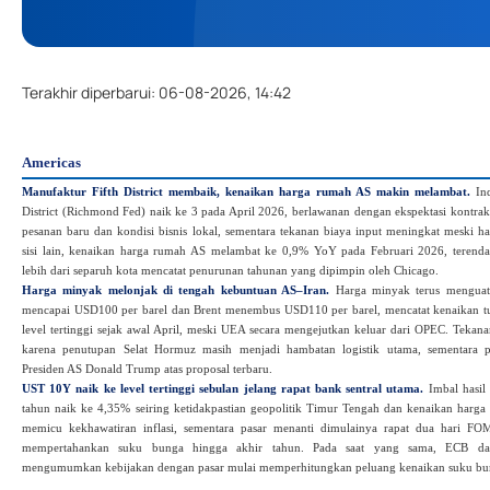
Terakhir diperbarui
:
06-08-2026, 14:42
Americas
Manufaktur Fifth District membaik, kenaikan harga rumah AS makin melambat.
Ind
District (Richmond Fed) naik ke 3 pada April 2026, berlawanan dengan ekspektasi kontrak
pesanan baru dan kondisi bisnis lokal, sementara tekanan biaya input meningkat meski h
sisi lain, kenaikan harga rumah AS melambat ke 0,9% YoY pada Februari 2026, terend
lebih dari separuh kota mencatat penurunan tahunan yang dipimpin oleh Chicago.
Harga minyak melonjak di tengah kebuntuan AS–Iran.
Harga minyak terus mengua
mencapai USD100 per barel dan Brent menembus USD110 per barel, mencatat kenaikan tu
level tertinggi sejak awal April, meski UEA secara mengejutkan keluar dari OPEC. Tekana
karena penutupan Selat Hormuz masih menjadi hambatan logistik utama, sementara p
Presiden AS Donald Trump atas proposal terbaru.
UST 10Y naik ke level tertinggi sebulan jelang rapat bank sentral utama.
Imbal hasil
tahun naik ke 4,35% seiring ketidakpastian geopolitik Timur Tengah dan kenaikan harg
memicu kekhawatiran inflasi, sementara pasar menanti dimulainya rapat dua hari FO
mempertahankan suku bunga hingga akhir tahun. Pada saat yang sama, ECB da
mengumumkan kebijakan dengan pasar mulai memperhitungkan peluang kenaikan suku bung