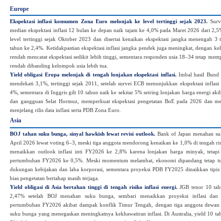
Europe
Ekspektasi inflasi konsumen Zona Euro melonjak ke level tertinggi sejak 2023.
Sur
median ekspektasi inflasi 12 bulan ke depan naik tajam ke 4,0% pada Maret 2026 dari 2,5
level tertinggi sejak Oktober 2023 dan disertai kenaikan ekspektasi jangka menengah 3 
tahun ke 2,4%. Ketidakpastian ekspektasi inflasi jangka pendek juga meningkat, dengan 
rendah mencatat ekspektasi sedikit lebih tinggi, sementara responden usia 18–34 tetap memp
rendah dibanding kelompok usia lebih tua.
Yield obligasi Eropa melonjak di tengah lonjakan ekspektasi inflasi.
Imbal hasil Bund
mendekati 3,1%, tertinggi sejak 2011, setelah survei ECB menunjukkan ekspektasi inflas
4%, sementara di Inggris gilt 10 tahun naik ke sekitar 5% seiring lonjakan harga energi ak
dan gangguan Selat Hormuz, memperkuat ekspektasi pengetatan BoE pada 2026 dan menj
menjelang rilis data inflasi serta PDB Zona Euro.
Asia
BOJ tahan suku bunga, sinyal hawkish lewat revisi outlook.
Bank of Japan menahan s
April 2026 lewat voting 6–3, meski tiga anggota mendorong kenaikan ke 1,0% di tengah risi
menaikkan outlook inflasi inti FY2026 ke 2,8% karena lonjakan harga minyak, tetap
pertumbuhan FY2026 ke 0,5%. Meski momentum melambat, ekonomi dipandang tetap t
dukungan kebijakan dan laba korporasi, sementara proyeksi PDB FY2025 dinaikkan tipi
bias pengetatan bertahap masih terjaga.
Yield obligasi di Asia bertahan tinggi di tengah risiko inflasi energi.
JGB tenor 10 tahu
2,47% setelah BOJ menahan suku bunga, sembari menaikkan proyeksi inflasi dan
pertumbuhan FY2026 akibat dampak konflik Timur Tengah, dengan tiga anggota dewa
suku bunga yang menegaskan meningkatnya kekhawatiran inflasi. Di Australia, yield 10 tah