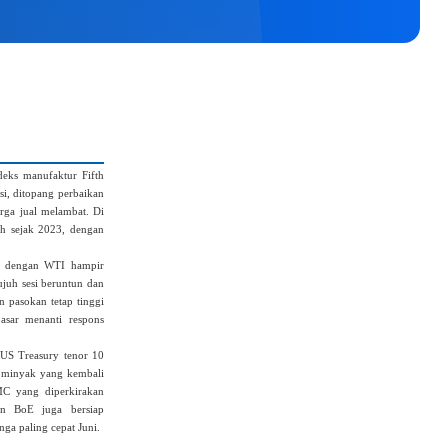
eks manufaktur Fifth
si, ditopang perbaikan
arga jual melambat. Di
ah sejak 2023, dengan
t dengan WTI hampir
juh sesi beruntun dan
n pasokan tetap tinggi
asar menanti respons
 US Treasury tenor 10
a minyak yang kembali
MC yang diperkirakan
n BoE juga bersiap
a paling cepat Juni.