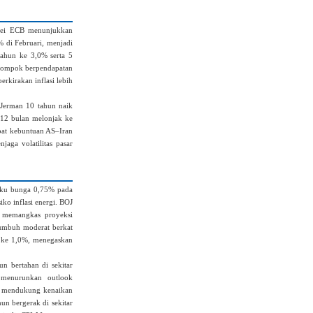
vei ECB menunjukkan
% di Februari, menjadi
tahun ke 3,0% serta 5
kelompok berpendapatan
erkirakan inflasi lebih
 Jerman 10 tahun naik
i 12 bulan melonjak ke
ibat kebuntuan AS–Iran
aga volatilitas pasar
uku bunga 0,75% pada
ko inflasi energi. BOJ
i memangkas proyeksi
umbuh moderat berkat
s ke 1,0%, menegaskan
n bertahan di sekitar
 menurunkan outlook
n mendukung kenaikan
un bergerak di sekitar