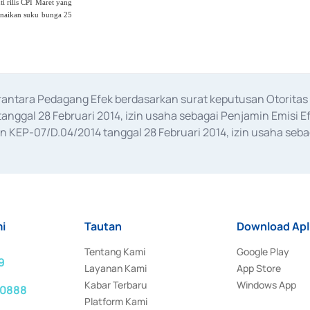
i rilis CPI Maret yang
enaikan suku bunga 25
erantara Pedagang Efek berdasarkan surat keputusan Otorit
anggal 28 Februari 2014, izin usaha sebagai Penjamin Emisi E
KEP-07/D.04/2014 tanggal 28 Februari 2014, izin usaha sebag
rat keputusan Otoritas Jasa Keuangan Nomor S-67/PM.21/2017 t
aan Transaksi Sertifikat Deposito di Pasar Uang yang izinnya d
ansaksi, serta Penatausahaan dan Penyelesaian Transaksi Sur
i
Tautan
Download Apl
Tentang Kami
Google Play
9
Layanan Kami
App Store
Kabar Terbaru
Windows App
 0888
Platform Kami