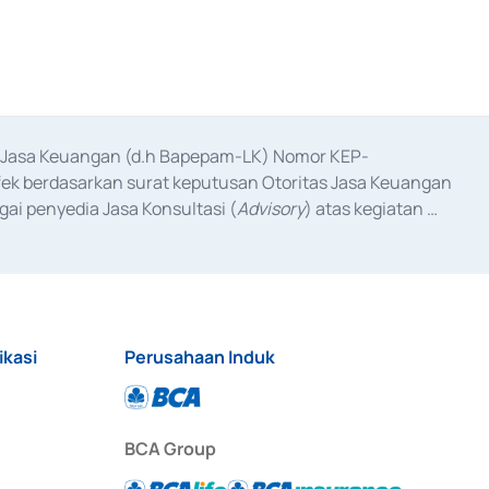
as Jasa Keuangan (d.h Bapepam-LK) Nomor KEP-
fek berdasarkan surat keputusan Otoritas Jasa Keuangan 
ai penyedia Jasa Konsultasi (
Advisory
) atas kegiatan 
anggal 3 Februari 2017, dan beberapa izin usaha lainnya 
iterbitkan pada tahun 2017 dan izin usaha lainnya dari 
at Berharga Komersial yang izinnya diterbitkan pada 
ikasi
Perusahaan Induk
BCA Group