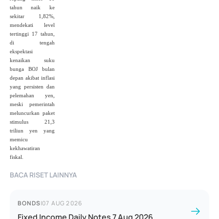
tahun naik ke
sekitar 1,82%,
mendekati level
tertinggi 17 tahun,
di tengah
ekspektasi
kenaikan suku
bunga BOJ bulan
depan akibat inflasi
yang persisten dan
pelemahan yen,
meski pemerintah
meluncurkan paket
stimulus 21,3
triliun yen yang
memicu
kekhawatiran
fiskal.
BACA RISET LAINNYA
BONDS
|
07 AUG 2026
Fixed Income Daily Notes 7 Aug 2026