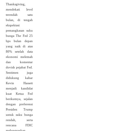
Thanksgiving,
mendekati level
terendah satu
bulan, di tengah
ekspektasi
pemangkasan suku
bunga The Fed 25
bps bulan depan
yang naik di atas
80% setelah data
ekonomi melemah
dan komentar
dovish pejabat Fed.
Sentimen juga
didukung kabar
Kevin Hassett
menjadi kandidat
kuat Ketua Fed
berikutnya, sejalan
dengan preferensi
Presiden Trump
untuk suku bunga
rendah, serta
rencana FDIC
melonggarkan