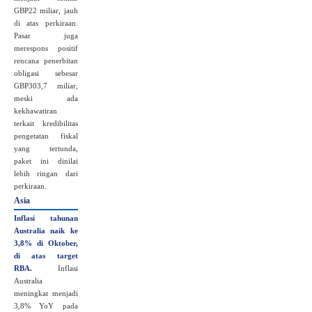
GBP22 miliar, jauh
di atas perkiraan.
Pasar juga
merespons positif
rencana penerbitan
obligasi sebesar
GBP303,7 miliar,
meski ada
kekhawatiran
terkait kredibilitas
pengetatan fiskal
yang tertunda,
paket ini dinilai
lebih ringan dari
perkiraan.
Asia
Inflasi tahunan
Australia naik ke
3,8% di Oktober,
di atas target
RBA.
Inflasi
Australia
meningkat menjadi
3,8% YoY pada