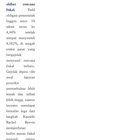
akibat rencana
fiskal.
Yield
obligasi pemerintah
Inggris tenor 10
tahun turun ke
4,44% setelah
sempat menyentuh
4,562%, di tengah
reaksi pasar yang
bergejolak
menyusul rencana
fiskal terbaru.
Gejolak dipicu rilis
awal laporan
proyeksi
pertumbuhan lebih
lemah dan inflasi
lebih tinggi, namun
investor mendapat
bernafas lega dari
langkah Kanselir
Rachel Reeves
memperbesar
buffer aturan fiskal
menjadi sekitar