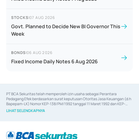
STOCKS
|
07 AUG 2026
Govt. Planned to Decide New BI Governor This
Week
BONDS
|
06 AUG 2026
Fixed Income Daily Notes 6 Aug 2026
PT BCA Sekuritas telah memperoleh izin usaha sebagai Perantara 
Pedagang Efek berdasarkan surat keputusan Otoritas Jasa Keuangan (d.h 
Bapepam-LK) Nomor KEP-138/PM/1992 tanggal 11 Maret 1992 dan KEP-
06/D.04/2014 tanggal 28 Februari 2014, izin usaha sebagai Penjamin Emisi 
LIHAT SELENGKAPNYA
Efek berdasarkan surat keputusan Otoritas Jasa Keuangan Nomor KEP-
12/PM/PEE/1997 tanggal 24 September 1997 dan KEP-07/D.04/2014 
tanggal 28 Februari 2014, izin usaha sebagai penyedia Jasa Konsultasi 
(
Advisory
) atas kegiatan merger, akuisisi, divestasi, dan 
join venture
berdasarkan surat keputusan Otoritas Jasa Keuangan Nomor S-
67/PM.21/2017 tanggal 3 Februari 2017, dan beberapa izin usaha lainnya 