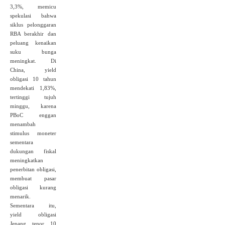
3,3%, memicu
spekulasi bahwa
siklus pelonggaran
RBA berakhir dan
peluang kenaikan
suku bunga
meningkat. Di
China, yield
obligasi 10 tahun
mendekati 1,83%,
tertinggi tujuh
minggu, karena
PBoC enggan
menambah
stimulus moneter
sementara
dukungan fiskal
meningkatkan
penerbitan obligasi,
membuat pasar
obligasi kurang
menarik.
Sementara itu,
yield obligasi
Jepang tenor 10