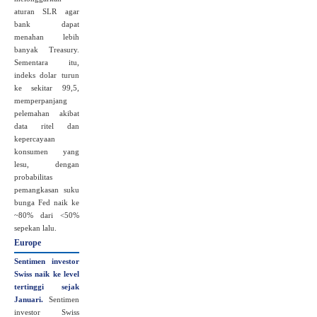
aturan SLR agar
bank dapat
menahan lebih
banyak Treasury.
Sementara itu,
indeks dolar turun
ke sekitar 99,5,
memperpanjang
pelemahan akibat
data ritel dan
kepercayaan
konsumen yang
lesu, dengan
probabilitas
pemangkasan suku
bunga Fed naik ke
~80% dari <50%
sepekan lalu.
Europe
Sentimen investor
Swiss naik ke level
tertinggi sejak
Januari
.
Sentimen
investor Swiss