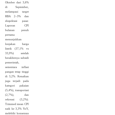
Oktober dari 3,6%
di September,
melampaui target
RBA 2–3% dan
ekspektasi pasar.
Laporan CPI
bulanan penuh
pertama
menunjukkan
lonjakan harga
listrik (37,1% vs
33,9%) setelah
berakhirnya subsidi
pemerintah,
sementara inflasi
pangan tetap tinggi
di 3,2%. Kenaikan
juga terjadi pada
kategori pakaian
(5,4%), transportasi
(2,7%), dan
rekreasi (3,2%).
Trimmed mean CPI
naik ke 3,3% YoY,
melebihi konsensus