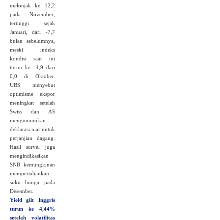
melonjak ke 12,2
pada November,
tertinggi sejak
Januari, dari -7,7
bulan sebelumnya,
meski indeks
kondisi saat ini
turun ke -4,9 dari
0,0 di Oktober.
UBS menyebut
optimisme ekspor
meningkat setelah
Swiss dan AS
mengumumkan
deklarasi niat untuk
perjanjian dagang.
Hasil survei juga
mengindikasikan
SNB kemungkinan
mempertahankan
suku bunga pada
Desember.
Yield gilt Inggris
turun ke 4,44%
setelah volatilitas