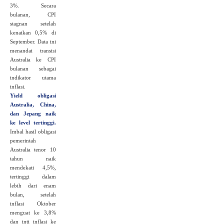
3%. Secara
bulanan, CPI
stagnan setelah
kenaikan 0,5% di
September. Data ini
menandai transisi
Australia ke CPI
bulanan sebagai
indikator utama
inflasi.
Yield obligasi
Australia, China,
dan Jepang naik
ke level tertinggi
.
Imbal hasil obligasi
pemerintah
Australia tenor 10
tahun naik
mendekati 4,5%,
tertinggi dalam
lebih dari enam
bulan, setelah
inflasi Oktober
menguat ke 3,8%
dan inti inflasi ke