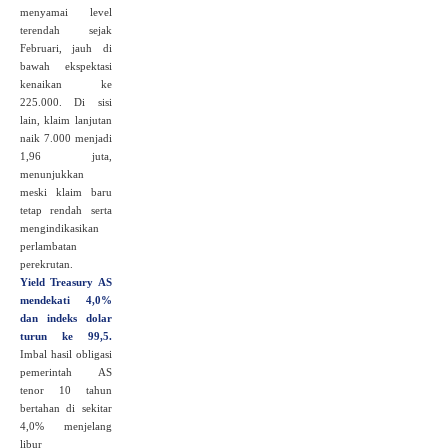
menyamai level
terendah sejak
Februari, jauh di
bawah ekspektasi
kenaikan ke
225.000. Di sisi
lain, klaim lanjutan
naik 7.000 menjadi
1,96 juta,
menunjukkan
meski klaim baru
tetap rendah serta
mengindikasikan
perlambatan
perekrutan.
Yield Treasury AS
mendekati 4,0%
dan indeks dolar
turun ke 99,5
.
Imbal hasil obligasi
pemerintah AS
tenor 10 tahun
bertahan di sekitar
4,0% menjelang
libur