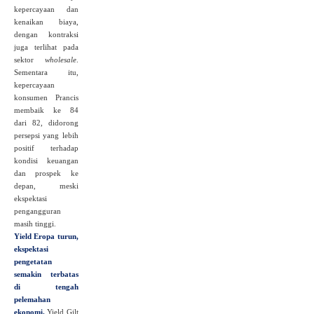
kepercayaan dan
kenaikan biaya,
dengan kontraksi
juga terlihat pada
sektor
wholesale
.
Sementara itu,
kepercayaan
konsumen Prancis
membaik ke 84
dari 82, didorong
persepsi yang lebih
positif terhadap
kondisi keuangan
dan prospek ke
depan, meski
ekspektasi
pengangguran
masih tinggi.
Yield Eropa turun,
ekspektasi
pengetatan
semakin terbatas
di tengah
pelemahan
ekonomi.
Yield Gilt