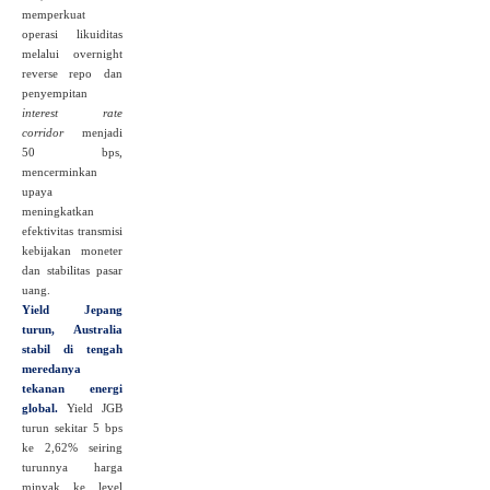
memperkuat
operasi likuiditas
melalui overnight
reverse repo dan
penyempitan
interest rate
corridor
menjadi
50 bps,
mencerminkan
upaya
meningkatkan
efektivitas transmisi
kebijakan moneter
dan stabilitas pasar
uang.
Yield Jepang
turun, Australia
stabil di tengah
meredanya
tekanan energi
global.
Yield JGB
turun sekitar 5 bps
ke 2,62% seiring
turunnya harga
minyak ke level