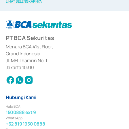
LIHAT SELENGKAPNYA
Efek berdasarkan surat keputusan Otoritas Jasa Keuangan Nomor KEP-
12/PM/PEE/1997 tanggal 24 September 1997 dan KEP-07/D.04/2014 
tanggal 28 Februari 2014, izin usaha sebagai penyedia Jasa Konsultasi 
(
Advisory
) atas kegiatan merger, akuisisi, divestasi, dan 
join venture
berdasarkan surat keputusan Otoritas Jasa Keuangan Nomor S-
67/PM.21/2017 tanggal 3 Februari 2017, dan beberapa izin usaha lainnya 
dari Bank Indonesia antara lain sebagai Perantara Pelaksanaan Transaksi 
PT BCA Sekuritas
Sertifikat Deposito di Pasar Uang yang izinnya diterbitkan pada tahun 2017 
dan izin usaha lainnya dari Bank Indonesia sebagai Lembaga Pendukung 
Penerbitan, Transaksi, serta Penatausahaan dan Penyelesaian Transaksi 
Menara BCA 41st Floor,
Surat Berharga Komersial yang izinnya diterbitkan pada tahun 2018.
Grand Indonesia
Jl. MH Thamrin No. 1
Jakarta 10310
Hubungi Kami
Halo BCA
1500888 ext 9
WhatsApp
+62 819 1950 0888