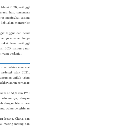
 Maret 2026, tertinggi
perang Iran, sementara
ikut meningkat seiring
h kebijakan moneter ke
gilt Inggris dan Bund
n dan pelemahan harga
ekat level tertinggi
 dan ECB, namun pasar
k yang berlanjut.
rea Selatan mencatat
ertinggi sejak 2021,
konsumen anjlok tajam
kekhawatiran terhadap
 naik ke 51,0 dan PMI
n sebelumnya, dengan
uh dengan bisnis baru
jang waktu pengiriman
asi Jepang, China, dan
ral masing‑masing dan