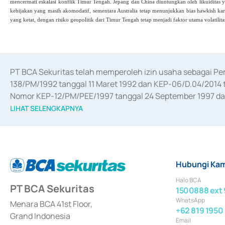
mencermati eskalasi konflik Timur Tengah. Jepang dan China diuntungkan oleh likuiditas 
kebijakan yang masih akomodatif, sementara Australia tetap menunjukkan bias hawkish kar
yang ketat, dengan risiko geopolitik dari Timur Tengah tetap menjadi faktor utama volatilit
PT BCA Sekuritas telah memperoleh izin usaha sebagai P
138/PM/1992 tanggal 11 Maret 1992 dan KEP-06/D.04/2014 t
Nomor KEP-12/PM/PEE/1997 tanggal 24 September 1997 dan 
merger, akuisisi, divestasi, dan 
join venture
 berdasarkan su
LIHAT SELENGKAPNYA
dari Bank Indonesia antara lain sebagai Perantara Pelaksan
Bank Indonesia sebagai Lembaga Pendukung Penerbitan, Tr
tahun 2018.
Hubungi Kam
Halo BCA
PT BCA Sekuritas
1500888 ext 
WhatsApp
Menara BCA 41st Floor,
+62 819 1950
Grand Indonesia
Email