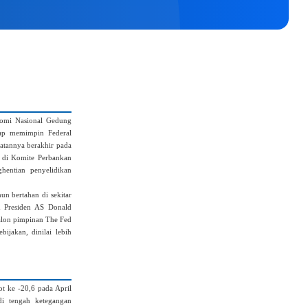
omi Nasional Gedung
tap memimpin Federal
batannya berakhir pada
t di Komite Perbankan
ghentian penyelidikan
un bertahan di sekitar
h Presiden AS Donald
calon pimpinan The Fed
jakan, dinilai lebih
 ke -20,6 pada April
di tengah ketegangan