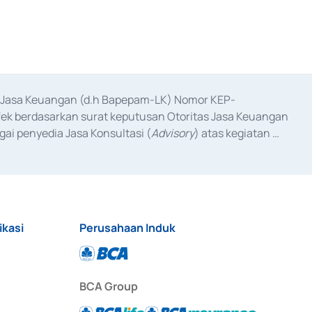
as Jasa Keuangan (d.h Bapepam-LK) Nomor KEP-
fek berdasarkan surat keputusan Otoritas Jasa Keuangan 
ai penyedia Jasa Konsultasi (
Advisory
) atas kegiatan 
anggal 3 Februari 2017, dan beberapa izin usaha lainnya 
iterbitkan pada tahun 2017 dan izin usaha lainnya dari 
at Berharga Komersial yang izinnya diterbitkan pada 
ikasi
Perusahaan Induk
BCA Group