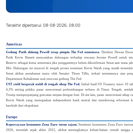
Terakhir diperbarui
:
08-08-2026, 08:00
Americas
Gedung Putih dukung Powell tetap pimpin The Fed sementara.
Direktur Dewan Ekon
Putih Kevin Hassett menyatakan dukungan terhadap rencana Jerome Powell untuk te
Reserve sebagai ketua sementara jika penggantinya belum dikonfirmasi Senat saat masa ja
Mei. Dukungan ini muncul di tengah proses nominasi Kevin Warsh yang masih tersenda
Senat akibat penahanan suara oleh Senator Thom Tillis, terkait tuntutannya atas pen
Departemen Kehakiman soal renovasi gedung The Fed.
UST yield bergerak stabil di tengah sikap The Fed.
Imbal hasil US Treasury tenor 10 tah
4,3% seiring pelaku pasar mencermati perkembangan terbaru di Timur Tengah, setela
Trump memperpanjang gencatan senjata dengan Iran. Di sisi lain, pasar mencermati sikap 
Kevin Warsh yang menegaskan independensi bank sentral dan mendorong reformasi kebi
hawkish dari ekspektasi.
Europe
Kepercayaan konsumen Zona Euro turun tajam.
Sentimen konsumen Zona Euro merosot
2026, terendah sejak akhir 2022, akibat meningkatnya kehati‑hatian rumah tangga 