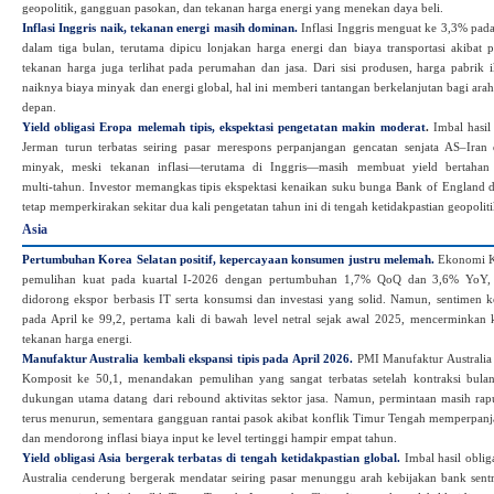
geopolitik, gangguan pasokan, dan tekanan harga energi yang menekan daya beli.
Inflasi Inggris naik, tekanan energi masih dominan.
Inflasi Inggris menguat ke 3,3% pada
dalam tiga bulan, terutama dipicu lonjakan harga energi dan biaya transportasi akibat 
tekanan harga juga terlihat pada perumahan dan jasa. Dari sisi produsen, harga pabrik 
naiknya biaya minyak dan energi global, hal ini memberi tantangan berkelanjutan bagi ara
depan.
Yield obligasi Eropa melemah tipis, ekspektasi pengetatan makin moderat
.
Imbal hasil 
Jerman turun terbatas seiring pasar merespons perpanjangan gencatan senjata AS–Ira
minyak, meski tekanan inflasi—terutama di Inggris—masih membuat yield bertahan d
multi‑tahun. Investor memangkas tipis ekspektasi kenaikan suku bunga Bank of England
tetap memperkirakan sekitar dua kali pengetatan tahun ini di tengah ketidakpastian geopoliti
Asia
Pertumbuhan Korea Selatan positif, kepercayaan konsumen justru melemah.
Ekonomi Ko
pemulihan kuat pada kuartal I‑2026 dengan pertumbuhan 1,7% QoQ dan 3,6% YoY, t
didorong ekspor berbasis IT serta konsumsi dan investasi yang solid. Namun, sentimen 
pada April ke 99,2, pertama kali di bawah level netral sejak awal 2025, mencerminkan 
tekanan harga energi.
Manufaktur Australia kembali ekspansi tipis pada April 2026.
PMI Manufaktur Australia
Komposit ke 50,1, menandakan pemulihan yang sangat terbatas setelah kontraksi bula
dukungan utama datang dari rebound aktivitas sektor jasa. Namun, permintaan masih rap
terus menurun, sementara gangguan rantai pasok akibat konflik Timur Tengah memperpan
dan mendorong inflasi biaya input ke level tertinggi hampir empat tahun.
Yield obligasi Asia bergerak terbatas di tengah ketidakpastian global.
Imbal hasil oblig
Australia cenderung bergerak mendatar seiring pasar menunggu arah kebijakan bank sent