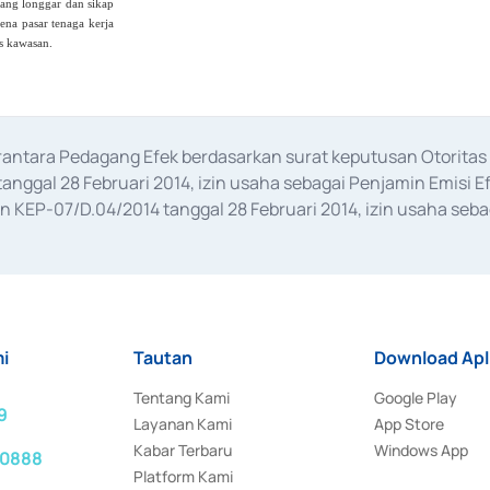
yang longgar dan sikap
ena pasar tenaga kerja
as kawasan.
erantara Pedagang Efek berdasarkan surat keputusan Otorit
anggal 28 Februari 2014, izin usaha sebagai Penjamin Emisi E
KEP-07/D.04/2014 tanggal 28 Februari 2014, izin usaha sebag
rat keputusan Otoritas Jasa Keuangan Nomor S-67/PM.21/2017 t
aan Transaksi Sertifikat Deposito di Pasar Uang yang izinnya d
ansaksi, serta Penatausahaan dan Penyelesaian Transaksi Sur
i
Tautan
Download Apl
Tentang Kami
Google Play
9
Layanan Kami
App Store
Kabar Terbaru
Windows App
 0888
Platform Kami