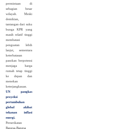
permintaan di
sebagian besar
wilayah. Meski
demikian,
tantangan dari suku
bunga KPR yang
masih relatif tinggi
membatasi
penguatan lebih
lanjut, sementara
keterbatasan
pasokan berpotensi
menjaga harga
rumah tetap tinggi
ke depan dan
menekan
keterjangkauan.
UN pangkas
proyeksi
pertumbuhan
global akibat
tekanan inflasi
energi.
Perserikatan
Bangsa‑Bangsa