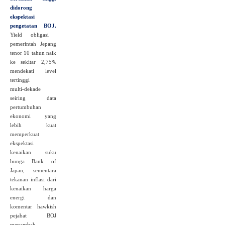
didorong
ekspektasi
pengetatan BOJ.
Yield obligasi
pemerintah Jepang
tenor 10 tahun naik
ke sekitar 2,75%
mendekati level
tertinggi
multi‑dekade
seiring data
pertumbuhan
ekonomi yang
lebih kuat
memperkuat
ekspektasi
kenaikan suku
bunga Bank of
Japan, sementara
tekanan inflasi dari
kenaikan harga
energi dan
komentar hawkish
pejabat BOJ
menambah