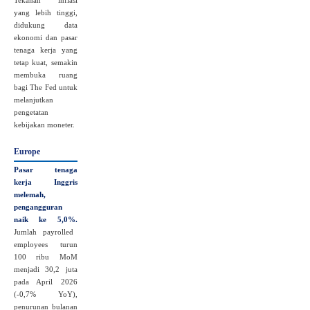
Tekanan inflasi
yang lebih tinggi,
didukung data
ekonomi dan pasar
tenaga kerja yang
tetap kuat, semakin
membuka ruang
bagi The Fed untuk
melanjutkan
pengetatan
kebijakan moneter.
Europe
Pasar tenaga
kerja Inggris
melemah,
pengangguran
naik ke 5,0%.
Jumlah payrolled
employees turun
100 ribu MoM
menjadi 30,2 juta
pada April 2026
(‑0,7% YoY),
penurunan bulanan