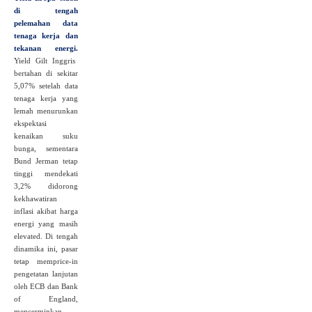
di tengah
pelemahan data
tenaga kerja dan
tekanan energi.
Yield Gilt Inggris
bertahan di sekitar
5,07% setelah data
tenaga kerja yang
lemah menurunkan
ekspektasi
kenaikan suku
bunga, sementara
Bund Jerman tetap
tinggi mendekati
3,2% didorong
kekhawatiran
inflasi akibat harga
energi yang masih
elevated. Di tengah
dinamika ini, pasar
tetap memprice‑in
pengetatan lanjutan
oleh ECB dan Bank
of England,
mencerminkan