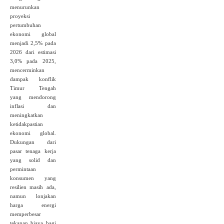
menurunkan
proyeksi
pertumbuhan
ekonomi global
menjadi 2,5% pada
2026 dari estimasi
3,0% pada 2025,
mencerminkan
dampak konflik
Timur Tengah
yang mendorong
inflasi dan
meningkatkan
ketidakpastian
ekonomi global.
Dukungan dari
pasar tenaga kerja
yang solid dan
permintaan
konsumen yang
resilien masih ada,
namun lonjakan
harga energi
memperbesar
tekanan biaya bagi