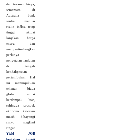
dan tekanan biaya,
sementara di
Australia bank
sentral menilai
risiko inflasi tetap
tinggi akibat
lonjakan harga
energi dan
mempertimbangkan
perlunya
pengetatan lanjutan
di tengah
ketidakpastian
pertumbuhan. Hal
ini menunjukkan
tekanan biaya
global mulai
berdampak luas,
sehingga prospek
ekonomi kawasan
masih dibayangi
risiko stagflasi
ringan.
Yield JGB
bertahan tinggi