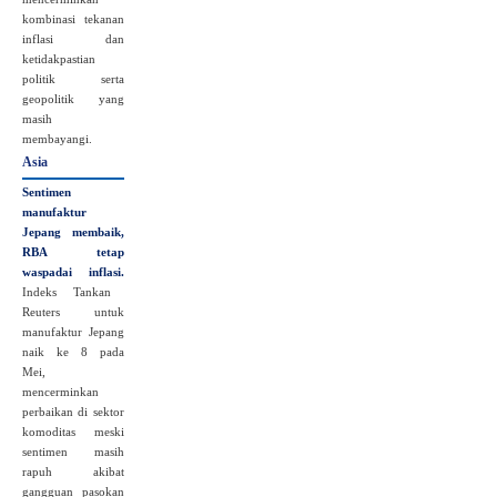
kombinasi tekanan
inflasi dan
ketidakpastian
politik serta
geopolitik yang
masih
membayangi.
Asia
Sentimen
manufaktur
Jepang membaik,
RBA tetap
waspadai inflasi.
Indeks Tankan
Reuters untuk
manufaktur Jepang
naik ke 8 pada
Mei,
mencerminkan
perbaikan di sektor
komoditas meski
sentimen masih
rapuh akibat
gangguan pasokan