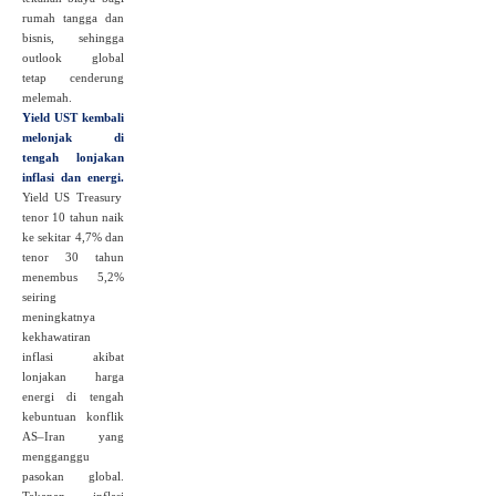
rumah tangga dan
bisnis, sehingga
outlook global
tetap cenderung
melemah.
Yield UST kembali
melonjak di
tengah lonjakan
inflasi dan energi.
Yield US Treasury
tenor 10 tahun naik
ke sekitar 4,7% dan
tenor 30 tahun
menembus 5,2%
seiring
meningkatnya
kekhawatiran
inflasi akibat
lonjakan harga
energi di tengah
kebuntuan konflik
AS–Iran yang
mengganggu
pasokan global.