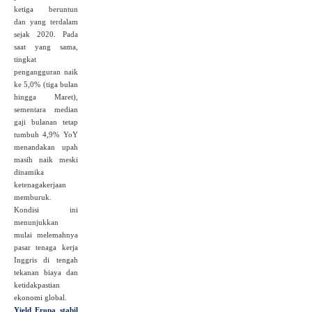
ketiga beruntun
dan yang terdalam
sejak 2020. Pada
saat yang sama,
tingkat
pengangguran naik
ke 5,0% (tiga bulan
hingga Maret),
sementara median
gaji bulanan tetap
tumbuh 4,9% YoY
menandakan upah
masih naik meski
dinamika
ketenagakerjaan
memburuk.
Kondisi ini
menunjukkan
mulai melemahnya
pasar tenaga kerja
Inggris di tengah
tekanan biaya dan
ketidakpastian
ekonomi global.
Yield Eropa stabil