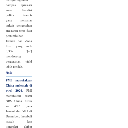
dampak apresiasi
euro. Kondisi
politik Prancis
yang memanas
terkait pengesahan
anggaran serta data
pertumbuhan
Jerman dan Zona
Euro yang naik
0,3% QoQ
mendorong
pergerakan yield
lebih rendah.
Asia
PMI manufaktur
China melemah di
awal 2026.
PMI
manufaktur resmi
NBS China turun
ke 49,3 pada
Januari dari 50,1 di
Desember, kembali
masuk fase
kontraksi akibat