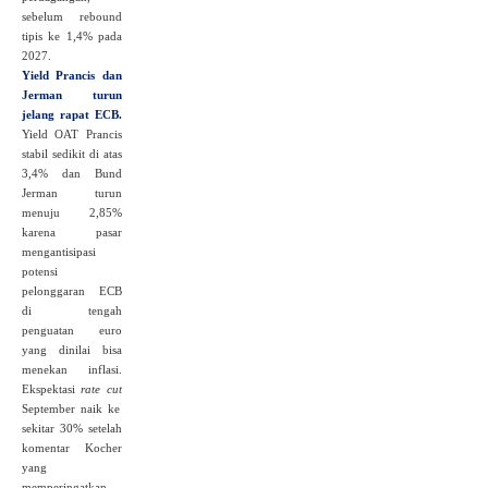
sebelum rebound
tipis ke 1,4% pada
2027.
Yield Prancis dan
Jerman turun
jelang rapat ECB.
Yield OAT Prancis
stabil sedikit di atas
3,4% dan Bund
Jerman turun
menuju 2,85%
karena pasar
mengantisipasi
potensi
pelonggaran ECB
di tengah
penguatan euro
yang dinilai bisa
menekan inflasi.
Ekspektasi
rate cut
September naik ke
sekitar 30% setelah
komentar Kocher
yang
memperingatkan