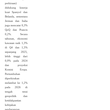
perkiraan)
didukung kinerja
kuat Spanyol dan
Belanda, sementara
Jerman dan Italia
juga mencatat 0,3%
QoQ dan Prancis
0,2%. Secara
tahunan, ekonomi
kawasan naik 1,3%
di Q4 dan 1,5%
sepanjang 2025,
lebih tinggi dari
0,9% pada 2024
dan proyeksi
Komisi Eropa.
Pertumbuhan
diperkirakan
melambat ke 1,2%
pada 2026 di
tengah tensi
geopolitik dan
ketidakpastian
kebijakan
perdagangan,