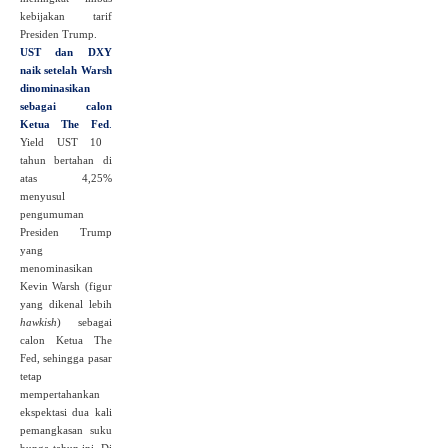
kebijakan tarif
Presiden Trump.
UST dan DXY
naik setelah Warsh
dinominasikan
sebagai calon
Ketua The Fed
.
Yield UST 10
tahun bertahan di
atas 4,25%
menyusul
pengumuman
Presiden Trump
yang
menominasikan
Kevin Warsh (figur
yang dikenal lebih
hawkish
) sebagai
calon Ketua The
Fed, sehingga pasar
tetap
mempertahankan
ekspektasi dua kali
pemangkasan suku