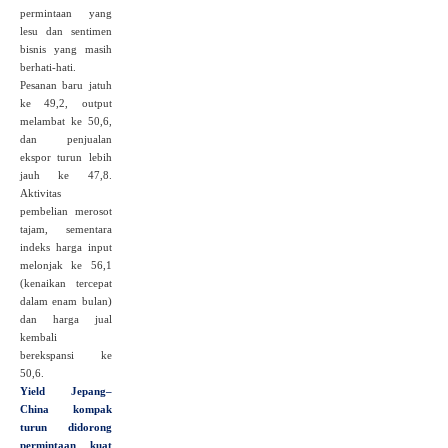
permintaan yang
lesu dan sentimen
bisnis yang masih
berhati‑hati.
Pesanan baru jatuh
ke 49,2, output
melambat ke 50,6,
dan penjualan
ekspor turun lebih
jauh ke 47,8.
Aktivitas
pembelian merosot
tajam, sementara
indeks harga input
melonjak ke 56,1
(kenaikan tercepat
dalam enam bulan)
dan harga jual
kembali
berekspansi ke
50,6.
Yield Jepang–
China kompak
turun didorong
permintaan kuat