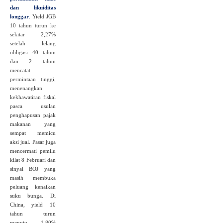
dan likuiditas
longgar
.
Yield JGB
10 tahun turun ke
sekitar 2,27%
setelah lelang
obligasi 40 tahun
dan 2 tahun
mencatat
permintaan tinggi,
menenangkan
kekhawatiran fiskal
pasca usulan
penghapusan pajak
makanan yang
sempat memicu
aksi jual. Pasar juga
mencermati pemilu
kilat 8 Februari dan
sinyal BOJ yang
masih membuka
peluang kenaikan
suku bunga. Di
China, yield 10
tahun turun
menuju 1,80%