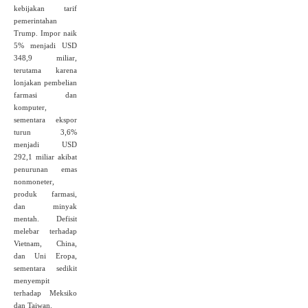
kebijakan tarif
pemerintahan
Trump. Impor naik
5% menjadi USD
348,9 miliar,
terutama karena
lonjakan pembelian
farmasi dan
komputer,
sementara ekspor
turun 3,6%
menjadi USD
292,1 miliar akibat
penurunan emas
nonmoneter,
produk farmasi,
dan minyak
mentah. Defisit
melebar terhadap
Vietnam, China,
dan Uni Eropa,
sementara sedikit
menyempit
terhadap Meksiko
dan Taiwan.