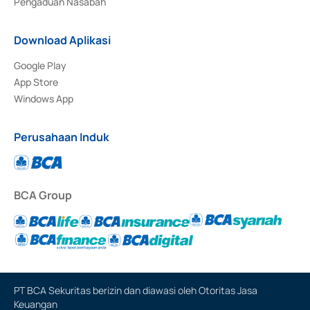
Pengaduan Nasabah
Download Aplikasi
Google Play
App Store
Windows App
Perusahaan Induk
BCA Group
PT BCA Sekuritas berizin dan diawasi oleh Otoritas Jasa
Keuangan