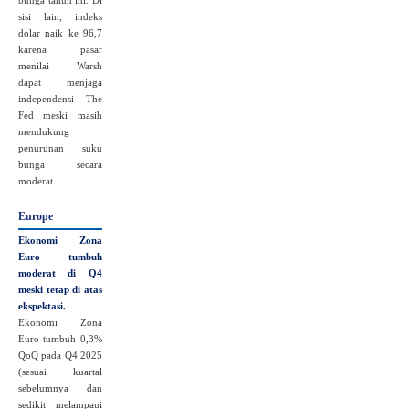
bunga tahun ini. Di
sisi lain, indeks
dolar naik ke 96,7
karena pasar
menilai Warsh
dapat menjaga
independensi The
Fed meski masih
mendukung
penurunan suku
bunga secara
moderat.
Europe
Ekonomi Zona
Euro tumbuh
moderat di Q4
meski tetap di atas
ekspektasi.
Ekonomi Zona
Euro tumbuh 0,3%
QoQ pada Q4 2025
(sesuai kuartal
sebelumnya dan
sedikit melampaui