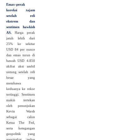
Emas–perak
koreksi tajam
setelah reli
ekstrem dan
sentimen hawkish
AS.
Harga perak
jatuh lebih dari
25% ke sekitar
USD 84 per ounce
dan emas turun di
bawah USD 4.850
akibat aksi ambil
untung setelah reli
besar yang
membawa
keduanya ke rekor
tertinggi. Sentimen
makin tertekan
oleh penunjukan
Kevin Warsh
sebagai calon
Ketua The Fed,
serta ketegangan
geopolitik yang
meningkat imbas