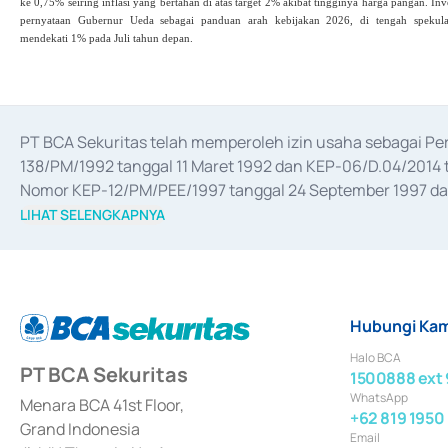
ke 0,75% seiring inflasi yang bertahan di atas target 2% akibat tingginya harga pangan. In
pernyataan Gubernur Ueda sebagai panduan arah kebijakan 2026, di tengah spekul
mendekati 1% pada Juli tahun depan.
PT BCA Sekuritas telah memperoleh izin usaha sebagai P
138/PM/1992 tanggal 11 Maret 1992 dan KEP-06/D.04/2014 t
Nomor KEP-12/PM/PEE/1997 tanggal 24 September 1997 dan 
merger, akuisisi, divestasi, dan 
join venture
 berdasarkan su
LIHAT SELENGKAPNYA
dari Bank Indonesia antara lain sebagai Perantara Pelaksan
Bank Indonesia sebagai Lembaga Pendukung Penerbitan, Tr
tahun 2018.
Hubungi Kam
Halo BCA
PT BCA Sekuritas
1500888 ext 
WhatsApp
Menara BCA 41st Floor,
+62 819 1950
Grand Indonesia
Email