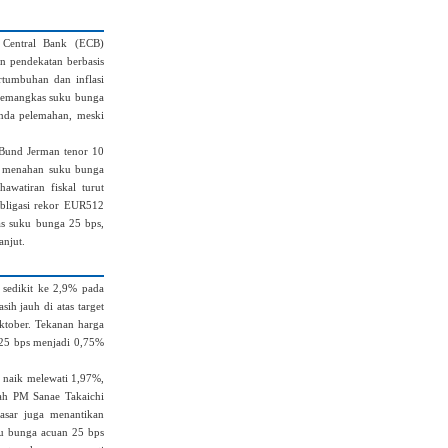
 Central Bank (ECB)
 pendekatan berbasis
rtumbuhan dan inflasi
 memangkas suku bunga
nda pelemahan, meski
 Bund Jerman tenor 10
g menahan suku bunga
watiran fiskal turut
bligasi rekor EUR512
as suku bunga 25 bps,
anjut.
n sedikit ke 2,9% pada
ih jauh di atas target
ktober. Tekanan harga
25 bps menjadi 0,75%
n naik melewati 1,97%,
lah PM Sanae Takaichi
asar juga menantikan
u bunga acuan 25 bps