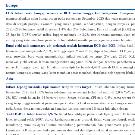
Europe
ECB tahan suku bunga, sementara BOE mulai longgarkan kebijakan
. European
mempertahankan suku bunga acuan pada pertemuan Desember 2025 dan tetap menekankan
data di tengah prospek ekonomi yang masih penuh ketidakpastian, dengan proyeksi pe
2025–2028 bergerak stabil di sekitar 1,4% dan 2%. Sebaliknya, Bank of England (BOE)
25 bps ke 3,75% setelah inflasi Inggris melunak ke 3,2% dan ekonomi menunjukkan ta
voting yang ketat membuat pasar lebih berhati‑hati menilai peluang pemangkasan lanjutan.
Bund yield naik sementara gilt melemah setelah keputusan ECB dan BOE
. Imbal hasil
tahun sempat menyentuh 2,89%, tertinggi sejak Maret 2025, dipicu keputusan ECB yan
serta proyeksi baru yang menunjukkan inflasi kembali ke target 2% pada 2028. Kekha
menekan yield setelah Jerman mengesahkan anggaran 2026 dengan rencana penerbitan o
miliar. Di Inggris, yield gilt 10 tahun turun tipis ke bawah 4,49% setelah BOE memangk
namun komposisi voting yang ketat membuat pasar menahan ekspektasi pelonggaran lebih l
Asia
Inflasi Jepang melandai tipis namun tetap di atas target
. Inflasi tahunan Jepang turu
November 2025 dari 3,0% bulan sebelumnya, sementara inflasi inti stabil di 3,0% YoY, mas
2% BOJ untuk bulan ke‑44 berturut‑turut. Secara bulanan, CPI naik 0,4%, sama seperti O
yang tetap tinggi membuat pasar memperkirakan BOJ akan menaikkan suku bunga acuan 
pada Jumat, dengan kemungkinan kenaikan lanjutan menuju 1% pada Juli tahun depan.
Y
ield JGB 10 tahun tembus 1,97%.
Imbal hasil obligasi pemerintah Jepang tenor 10 tahu
level tertinggi sejak 2007, dipicu kekhawatiran atas prospek fiskal yang memburuk sete
mendorong stimulus agresif untuk mendukung pertumbuhan dan penerimaan pajak. P
keputusan BOJ yang membuka pertemuan dua hari dan diperkirakan akan menaikkan suk