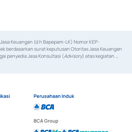
as Jasa Keuangan (d.h Bapepam-LK) Nomor KEP-
fek berdasarkan surat keputusan Otoritas Jasa Keuangan 
ai penyedia Jasa Konsultasi (
Advisory
) atas kegiatan 
anggal 3 Februari 2017, dan beberapa izin usaha lainnya 
iterbitkan pada tahun 2017 dan izin usaha lainnya dari 
at Berharga Komersial yang izinnya diterbitkan pada 
ikasi
Perusahaan Induk
BCA Group