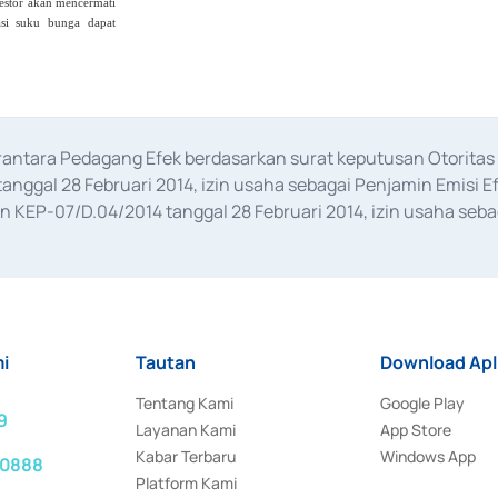
vestor akan mencermati
asi suku bunga dapat
erantara Pedagang Efek berdasarkan surat keputusan Otorit
anggal 28 Februari 2014, izin usaha sebagai Penjamin Emisi E
KEP-07/D.04/2014 tanggal 28 Februari 2014, izin usaha sebag
rat keputusan Otoritas Jasa Keuangan Nomor S-67/PM.21/2017 t
aan Transaksi Sertifikat Deposito di Pasar Uang yang izinnya d
ansaksi, serta Penatausahaan dan Penyelesaian Transaksi Sur
i
Tautan
Download Apl
Tentang Kami
Google Play
9
Layanan Kami
App Store
Kabar Terbaru
Windows App
 0888
Platform Kami