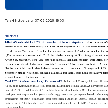
Terakhir diperbarui
:
07-08-2026, 18:00
Americas
Inflasi AS melandai ke 2,7% di Desember, di bawah ekspektasi
. Inflasi tahunan A
Desember 2025, level terendah sejak Juli dan di bawah perkiraan 3,1%, sementara inflasi
terendah sejak Maret 2021. Kenaikan harga energi mencapai 4,2% dengan lonjakan
fuel o
9,1%, sementara makanan naik 2,6% dan shelter meningkat 3%. Kategori seperti
med
furnishings
,
recreation
, serta
used cars
juga mencatat kenaikan moderat. Data inflasi peri
distorsi besar akibat
shutdown
pemerintah AS selama 43 hari yang membuat BLS tida
Oktober dan tidak merilis data bulanan November. BLS mencatat CPI hanya naik 0,2% 
September hingga November, sehingga gambaran tren harga tetap tidak sepenuhnya jelas 
secara tahunan terlihat terus mereda.
Yield UST 10 tahun turun ke 4,14%, emas ATH
.
Imbal hasil Treasury AS tenor 10 tah
4,14% pada Kamis, mendekati level terendah dua minggu, setelah inflasi AS November ya
dan inti 2,6%, terendah sejak 2021. Indeks dolar turut melemah ke 98,3 karena laporan inf
meskipun ketidakpastian kebijakan masih tinggi menyusul peringatan Powell bahwa a
terpengaruh
shutdown
pemerintah serta perbedaan pandangan internal setelah penurun
berturut‑turut. Patut diketahui harga emas mencetak rekor ke level USD4.370/ounce seiring 
bawah ekspektasi.