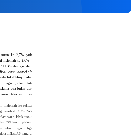
S turun ke 2,7% pada
 inti melemah ke 2,6%—
il
11,3% dan gas alam
ical care
,
household
ode ini dihimpit oleh
k mengumpulkan data
selama dua bulan dari
meski tekanan inflasi
un melemah ke sekitar
ng berada di 2,7% YoY
lasi yang lebih jinak,
ngka CPI kemungkinan
an suku bunga ketiga
data inflasi AS yang di