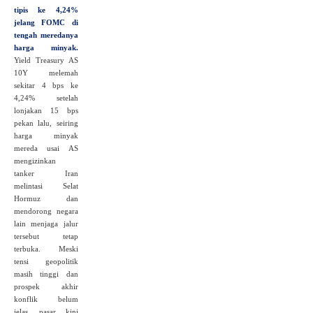
tipis ke 4,24%
jelang FOMC di
tengah meredanya
harga minyak.
Yield Treasury AS
10Y melemah
sekitar 4 bps ke
4,24% setelah
lonjakan 15 bps
pekan lalu, seiring
harga minyak
mereda usai AS
mengizinkan
tanker Iran
melintasi Selat
Hormuz dan
mendorong negara
lain menjaga jalur
tersebut tetap
terbuka. Meski
tensi geopolitik
masih tinggi dan
prospek akhir
konflik belum
jelas, pasar kini