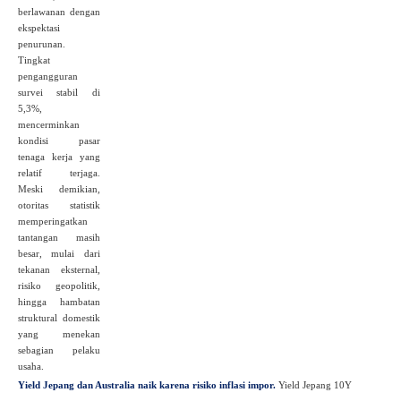
berlawanan dengan
ekspektasi
penurunan.
Tingkat
pengangguran
survei stabil di
5,3%,
mencerminkan
kondisi pasar
tenaga kerja yang
relatif terjaga.
Meski demikian,
otoritas statistik
memperingatkan
tantangan masih
besar, mulai dari
tekanan eksternal,
risiko geopolitik,
hingga hambatan
struktural domestik
yang menekan
sebagian pelaku
usaha.
Yield Jepang dan Australia naik karena risiko inflasi impor.
Yield Jepang 10Y