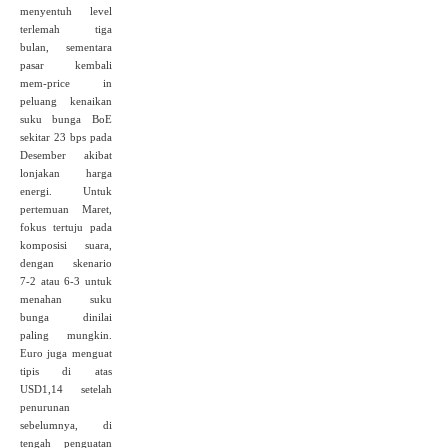
menyentuh level
terlemah tiga
bulan, sementara
pasar kembali
mem‑price in
peluang kenaikan
suku bunga BoE
sekitar 23 bps pada
Desember akibat
lonjakan harga
energi. Untuk
pertemuan Maret,
fokus tertuju pada
komposisi suara,
dengan skenario
7‑2 atau 6‑3 untuk
menahan suku
bunga dinilai
paling mungkin.
Euro juga menguat
tipis di atas
USD1,14 setelah
penurunan
sebelumnya, di
tengah penguatan