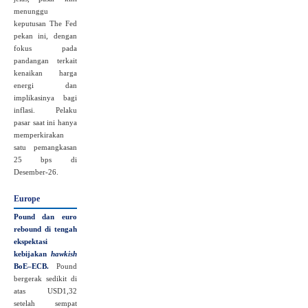
menunggu
keputusan The Fed
pekan ini, dengan
fokus pada
pandangan terkait
kenaikan harga
energi dan
implikasinya bagi
inflasi. Pelaku
pasar saat ini hanya
memperkirakan
satu pemangkasan
25 bps di
Desember-26.
Europe
Pound dan euro
rebound di tengah
ekspektasi
kebijakan
hawkish
BoE–ECB.
Pound
bergerak sedikit di
atas USD1,32
setelah sempat