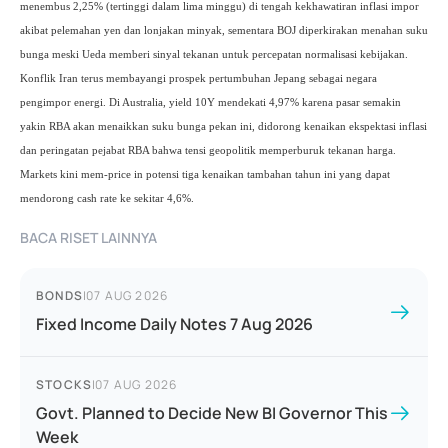
menembus 2,25% (tertinggi dalam lima minggu) di tengah kekhawatiran inflasi impor
akibat pelemahan yen dan lonjakan minyak, sementara BOJ diperkirakan menahan suku
bunga meski Ueda memberi sinyal tekanan untuk percepatan normalisasi kebijakan.
Konflik Iran terus membayangi prospek pertumbuhan Jepang sebagai negara
pengimpor energi. Di Australia, yield 10Y mendekati 4,97% karena pasar semakin
yakin RBA akan menaikkan suku bunga pekan ini, didorong kenaikan ekspektasi inflasi
dan peringatan pejabat RBA bahwa tensi geopolitik memperburuk tekanan harga.
Markets kini mem‑price in potensi tiga kenaikan tambahan tahun ini yang dapat
mendorong cash rate ke sekitar 4,6%.
BACA RISET LAINNYA
BONDS
|
07 AUG 2026
Fixed Income Daily Notes 7 Aug 2026
STOCKS
|
07 AUG 2026
Govt. Planned to Decide New BI Governor This
Week