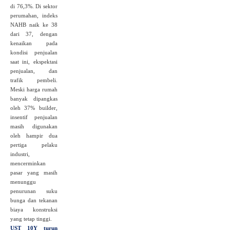
di 76,3%. Di sektor
perumahan, indeks
NAHB naik ke 38
dari 37, dengan
kenaikan pada
kondisi penjualan
saat ini, ekspektasi
penjualan, dan
trafik pembeli.
Meski harga rumah
banyak dipangkas
oleh 37% builder,
insentif penjualan
masih digunakan
oleh hampir dua
pertiga pelaku
industri,
mencerminkan
pasar yang masih
menunggu
penurunan suku
bunga dan tekanan
biaya konstruksi
yang tetap tinggi.
UST 10Y turun