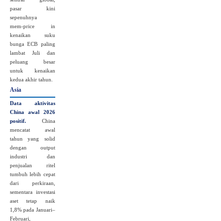
pasar kini
sepenuhnya
mem‑price in
kenaikan suku
bunga ECB paling
lambat Juli dan
peluang besar
untuk kenaikan
kedua akhir tahun.
Asia
Data aktivitas
China awal 2026
positif.
China
mencatat awal
tahun yang solid
dengan output
industri dan
penjualan ritel
tumbuh lebih cepat
dari perkiraan,
sementara investasi
aset tetap naik
1,8% pada Januari–
Februari,