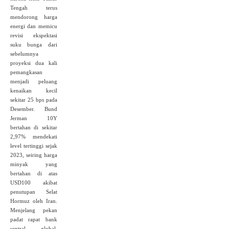
Tengah terus
mendorong harga
energi dan memicu
revisi ekspektasi
suku bunga dari
sebelumnya
proyeksi dua kali
pemangkasan
menjadi peluang
kenaikan kecil
sekitar 25 bps pada
Desember. Bund
Jerman 10Y
bertahan di sekitar
2,97% mendekati
level tertinggi sejak
2023, seiring harga
minyak yang
bertahan di atas
USD100 akibat
penutupan Selat
Hormuz oleh Iran.
Menjelang pekan
padat rapat bank
sentral global,