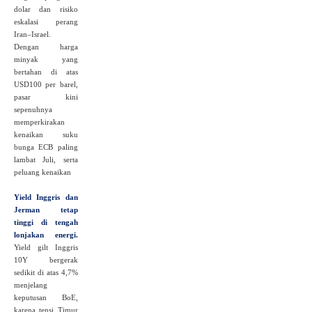
dolar dan risiko
eskalasi perang
Iran–Israel.
Dengan harga
minyak yang
bertahan di atas
USD100 per barel,
pasar kini
sepenuhnya
memperkirakan
kenaikan suku
bunga ECB paling
lambat Juli, serta
peluang kenaikan
Yield Inggris dan
Jerman tetap
tinggi di tengah
lonjakan energi.
Yield gilt Inggris
10Y bergerak
sedikit di atas 4,7%
menjelang
keputusan BoE,
karena tensi Timur