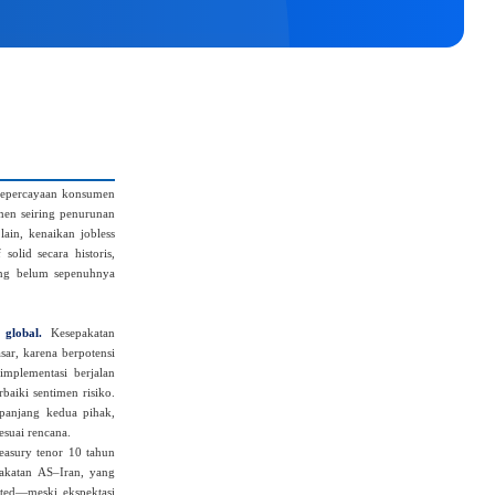
epercayaan konsumen
men seiring penurunan
lain, kenaikan jobless
olid secara historis,
ang belum sepenuhnya
 global.
Kesepakatan
sar, karena berpotensi
implementasi berjalan
baiki sentimen risiko.
panjang kedua pihak,
esuai rencana.
easury tenor 10 tahun
pakatan AS–Iran, yang
ated—meski ekspektasi