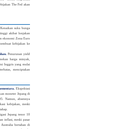
bijakan The Fed akan
Kenaikan suku bunga
inggi akibat lonjakan
kan ekonomi Zona Euro
membuat kebijakan ke
uhan.
Penurunan yield
enekan harga minyak,
omi Inggris yang mulai
erbatas, menciptakan
sementara.
Ekspektasi
akan moneter Jepang di
1995. Namun, absennya
asi kebijakan, meski
tahap.
igasi Jepang tenor 10
n inflasi, meski pasar
Australia bertahan di