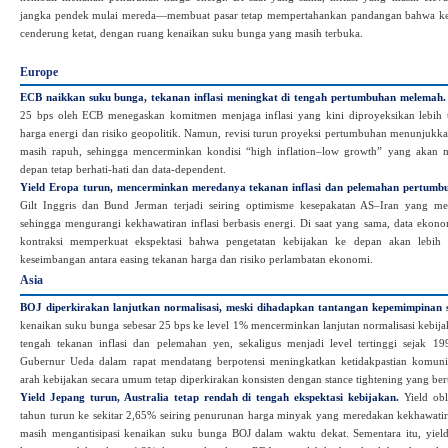
jangka pendek mulai mereda—membuat pasar tetap mempertahankan pandangan bahwa ke
cenderung ketat, dengan ruang kenaikan suku bunga yang masih terbuka.
Europe
ECB naikkan suku bunga, tekanan inflasi meningkat di tengah pertumbuhan melemah.
25 bps oleh ECB menegaskan komitmen menjaga inflasi yang kini diproyeksikan lebih t
harga energi dan risiko geopolitik. Namun, revisi turun proyeksi pertumbuhan menunjuk
masih rapuh, sehingga mencerminkan kondisi “high inflation–low growth” yang akan 
depan tetap berhati‑hati dan data-dependent.
Yield Eropa turun, mencerminkan meredanya tekanan inflasi dan pelemahan pertumb
Gilt Inggris dan Bund Jerman terjadi seiring optimisme kesepakatan AS–Iran yang m
sehingga mengurangi kekhawatiran inflasi berbasis energi. Di saat yang sama, data ekon
kontraksi memperkuat ekspektasi bahwa pengetatan kebijakan ke depan akan lebih t
keseimbangan antara easing tekanan harga dan risiko perlambatan ekonomi.
Asia
BOJ diperkirakan lanjutkan normalisasi, meski dihadapkan tantangan kepemimpinan 
kenaikan suku bunga sebesar 25 bps ke level 1% mencerminkan lanjutan normalisasi kebij
tengah tekanan inflasi dan pelemahan yen, sekaligus menjadi level tertinggi sejak 
Gubernur Ueda dalam rapat mendatang berpotensi meningkatkan ketidakpastian komunik
arah kebijakan secara umum tetap diperkirakan konsisten dengan stance tightening yang ber
Yield Jepang turun, Australia tetap rendah di tengah ekspektasi kebijakan.
Yield obl
tahun turun ke sekitar 2,65% seiring penurunan harga minyak yang meredakan kekhawatira
masih mengantisipasi kenaikan suku bunga BOJ dalam waktu dekat. Sementara itu, yield 