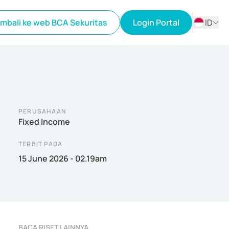
mbali ke web BCA Sekuritas
Login Portal
ID
ID
EN
PERUSAHAAN
Fixed Income
TERBIT PADA
15 June 2026 - 02.19am
BACA RISET LAINNYA