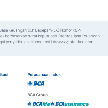
as Jasa Keuangan (d.h Bapepam-LK) Nomor KEP-
fek berdasarkan surat keputusan Otoritas Jasa Keuangan 
ai penyedia Jasa Konsultasi (
Advisory
) atas kegiatan 
anggal 3 Februari 2017, dan beberapa izin usaha lainnya 
iterbitkan pada tahun 2017 dan izin usaha lainnya dari 
at Berharga Komersial yang izinnya diterbitkan pada 
ikasi
Perusahaan Induk
BCA Group