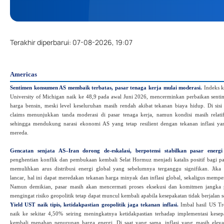
Terakhir diperbarui
:
07-08-2026, 19:07
Americas
Sentimen konsumen AS membaik terbatas, pasar tenaga kerja mulai moderasi.
Indeks k
University of Michigan naik ke 48,9 pada awal Juni 2026, mencerminkan perbaikan senti
harga bensin, meski level keseluruhan masih rendah akibat tekanan biaya hidup. Di sisi 
claims menunjukkan tanda moderasi di pasar tenaga kerja, namun kondisi masih relatif s
sehingga mendukung narasi ekonomi AS yang tetap resilient dengan tekanan inflasi y
mereda.
Gencatan senjata AS–Iran dorong de‑eskalasi, berpotensi stabilkan pasar energi
penghentian konflik dan pembukaan kembali Selat Hormuz menjadi katalis positif bagi pa
memulihkan arus distribusi energi global yang sebelumnya terganggu signifikan. Jika 
lancar, hal ini dapat meredakan tekanan harga minyak dan inflasi global, sekaligus memper
Namun demikian, pasar masih akan mencermati proses eksekusi dan komitmen jangka 
mengingat risiko geopolitik tetap dapat muncul kembali apabila kesepakatan tidak berjalan s
Yield UST naik tipis, ketidakpastian geopolitik jaga tekanan inflasi.
Imbal hasil US Tr
naik ke sekitar 4,50% seiring meningkatnya ketidakpastian terhadap implementasi kese
kembali menahan penurunan harga energi. Di saat yang sama, inflasi yang masih elev