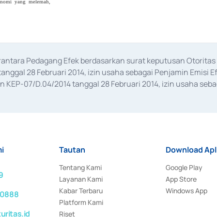
konomi yang melemah,
erantara Pedagang Efek berdasarkan surat keputusan Otorit
anggal 28 Februari 2014, izin usaha sebagai Penjamin Emisi E
KEP-07/D.04/2014 tanggal 28 Februari 2014, izin usaha sebag
rat keputusan Otoritas Jasa Keuangan Nomor S-67/PM.21/2017 t
aan Transaksi Sertifikat Deposito di Pasar Uang yang izinnya d
ansaksi, serta Penatausahaan dan Penyelesaian Transaksi Sur
i
Tautan
Download Apl
Tentang Kami
Google Play
9
Layanan Kami
App Store
Kabar Terbaru
Windows App
 0888
Platform Kami
ritas.id
Riset