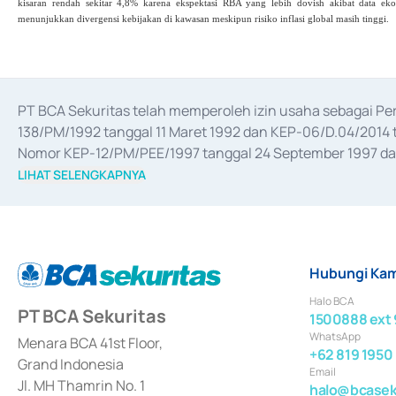
kisaran rendah sekitar 4,8% karena ekspektasi RBA yang lebih dovish akibat data e
menunjukkan divergensi kebijakan di kawasan meskipun risiko inflasi global masih tinggi.
PT BCA Sekuritas telah memperoleh izin usaha sebagai P
138/PM/1992 tanggal 11 Maret 1992 dan KEP-06/D.04/2014 t
Nomor KEP-12/PM/PEE/1997 tanggal 24 September 1997 dan 
merger, akuisisi, divestasi, dan 
join venture
 berdasarkan su
LIHAT SELENGKAPNYA
dari Bank Indonesia antara lain sebagai Perantara Pelaksan
Bank Indonesia sebagai Lembaga Pendukung Penerbitan, Tr
tahun 2018.
Hubungi Kam
Halo BCA
PT BCA Sekuritas
1500888 ext 
WhatsApp
Menara BCA 41st Floor,
+62 819 1950
Grand Indonesia
Email
Jl. MH Thamrin No. 1
halo@bcaseku