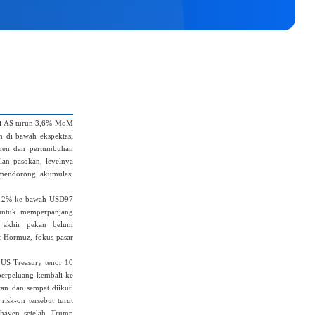
di AS turun 3,6% MoM
n di bawah ekspektasi
umen dan pertumbuhan
lan pasokan, levelnya
s mendorong akumulasi
i 2% ke bawah USD97
 untuk memperpanjang
n akhir pekan belum
t Hormuz, fokus pasar
 US Treasury tenor 10
berpeluang kembali ke
an dan sempat diikuti
sk‑on tersebut turut
‑haven setelah Trump