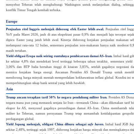
menyebut Teheran telah menghubungi Washington untuk melanjutkan dialog, sehingga
konflik Timur Tengah kembali terbuka.
Europe
Penjualan ritel Inggris melonjak didorong efek Easter lebih awal.
Penjualan ritel Ing
YoY pada Maret 2026, jauh di atas ekspektasi pasar 0,9% dan menjadi laju tercepat seja
dipicu Easter yang jatuh lebih awal. Kinerja didorong lonjakan penjualan makanan s
melampaui rata‑rata 12 bulan, sementara penjualan non‑makanan hanya naik moderat 0,
masih tertahan.
Yield obligasi Eropa naik seiring runtuhnya pembicaraan damai AS–Iran.
Imbal hasil gil
ke sekitar 4,8% dan mendekati level tertinggi beberapa tahun terakhir, sementara yiel
3,06% dan BTP Italia bertahan tinggi di kisaran 3,85%, setelah gagalnya negosiasi 
memicu lonjakan harga energi. Ancaman Presiden AS Donald Trump untuk membl
mendorong harga minyak mentah memperdalam kekhawatiran inflasi global. Kondisi ini 
memperhitungkan sikap bank sentral yang lebih
hawkish
.
Asia
Trump ancam terapkan tarif 50% ke negara pendukung militer Iran.
Presiden AS Dona
negara mana pun yang memasok senjata ke Iran—termasuk China—akan dikenakan tarif hi
ekspor ke AS, menyusul gagalnya perundingan damai AS–Iran. China membantah tel
militer ke Teheran, namun pernyataan Trump tetap menambah ketidakpastian geopoliti
perdagangan global.
Yield Jepang melonjak, obligasi China diburu sebagai
safe haven
.
Imbal hasil JGB Jep
sekitar 2,48%, tertinggi sejak 1997, didorong lonjakan harga minyak dan meningkatnya risik