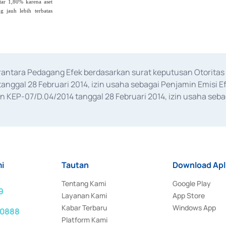
tar 1,80% karena aset
ng jauh lebih terbatas
erantara Pedagang Efek berdasarkan surat keputusan Otorit
anggal 28 Februari 2014, izin usaha sebagai Penjamin Emisi E
KEP-07/D.04/2014 tanggal 28 Februari 2014, izin usaha sebag
rat keputusan Otoritas Jasa Keuangan Nomor S-67/PM.21/2017 t
aan Transaksi Sertifikat Deposito di Pasar Uang yang izinnya d
ansaksi, serta Penatausahaan dan Penyelesaian Transaksi Sur
i
Tautan
Download Apl
Tentang Kami
Google Play
9
Layanan Kami
App Store
Kabar Terbaru
Windows App
 0888
Platform Kami