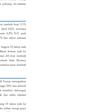
 peluang de‑eskalasi
gris tumbuh kuat 3,1%
k April 2025, terutama
ebesar 6,8% YoY, jauh
9% dan sektor pakaian
t Inggris 10 tahun naik
d Bund Jerman naik ke
damai AS–Iran kembali
okade Selat Hormuz
membuat pasar kembali
ld Trump menegaskan
ngga 50% atas seluruh
ah memberi dukungan
k dan risiko eskalasi
ang 10 tahun naik ke
o inflasi energi pasca