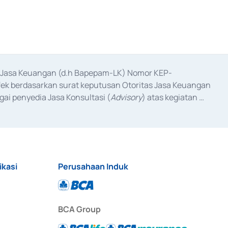
as Jasa Keuangan (d.h Bapepam-LK) Nomor KEP-
fek berdasarkan surat keputusan Otoritas Jasa Keuangan 
ai penyedia Jasa Konsultasi (
Advisory
) atas kegiatan 
anggal 3 Februari 2017, dan beberapa izin usaha lainnya 
iterbitkan pada tahun 2017 dan izin usaha lainnya dari 
at Berharga Komersial yang izinnya diterbitkan pada 
ikasi
Perusahaan Induk
BCA Group