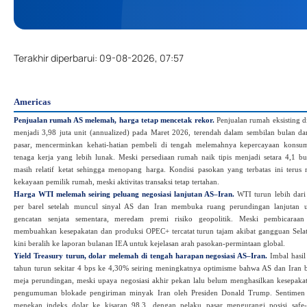
Terakhir diperbarui
:
09-08-2026, 07:57
Americas
Penjualan rumah AS melemah, harga tetap mencetak rekor.
Penjualan rumah eksisting 
menjadi 3,98 juta unit (annualized) pada Maret 2026, terendah dalam sembilan bulan da
pasar, mencerminkan kehati‑hatian pembeli di tengah melemahnya kepercayaan kons
tenaga kerja yang lebih lunak. Meski persediaan rumah naik tipis menjadi setara 4,1 bu
masih relatif ketat sehingga menopang harga. Kondisi pasokan yang terbatas ini teru
kekayaan pemilik rumah, meski aktivitas transaksi tetap tertahan.
Harga WTI melemah seiring peluang negosiasi lanjutan AS–Iran.
WTI turun lebih dar
per barel setelah muncul sinyal AS dan Iran membuka ruang perundingan lanjutan
gencatan senjata sementara, meredam premi risiko geopolitik. Meski pembicaraa
membuahkan kesepakatan dan produksi OPEC+ tercatat turun tajam akibat gangguan Sela
kini beralih ke laporan bulanan IEA untuk kejelasan arah pasokan‑permintaan global.
Yield Treasury turun, dolar melemah di tengah harapan negosiasi AS–Iran.
Imbal hasil
tahun turun sekitar 4 bps ke 4,30% seiring meningkatnya optimisme bahwa AS dan Iran 
meja perundingan, meski upaya negosiasi akhir pekan lalu belum menghasilkan kesepakat
pengumuman blokade pengiriman minyak Iran oleh Presiden Donald Trump. Sentimen ri
menekan indeks dolar ke kisaran 98,3, dengan pelaku pasar mengurangi posisi safe