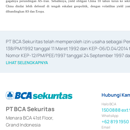
gagalnya perundingan AS–Iran. Sebaliknya, yield obligasi China 10 tahun turun ke seki
China dinilai lebih defensif di tengah eskalasi geopolitik, dengan volatilitas yield ya
dibandingkan AS dan Eropa.
PT BCA Sekuritas telah memperoleh izin usaha sebagai P
138/PM/1992 tanggal 11 Maret 1992 dan KEP-06/D.04/2014 t
Nomor KEP-12/PM/PEE/1997 tanggal 24 September 1997 dan 
merger, akuisisi, divestasi, dan 
join venture
 berdasarkan su
LIHAT SELENGKAPNYA
dari Bank Indonesia antara lain sebagai Perantara Pelaksan
Bank Indonesia sebagai Lembaga Pendukung Penerbitan, Tr
tahun 2018.
Hubungi Kam
Halo BCA
PT BCA Sekuritas
1500888 ext 
WhatsApp
Menara BCA 41st Floor,
+62 819 1950
Grand Indonesia
Email