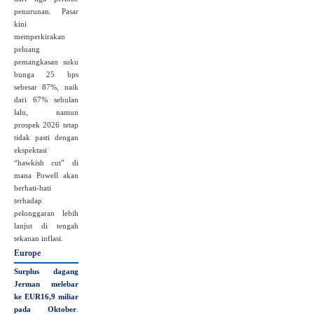
penurunan. Pasar
kini
memperkirakan
peluang
pemangkasan suku
bunga 25 bps
sebesar 87%, naik
dari 67% sebulan
lalu, namun
prospek 2026 tetap
tidak pasti dengan
ekspektasi
“hawkish cut” di
mana Powell akan
berhati-hati
terhadap
pelonggaran lebih
lanjut di tengah
tekanan inflasi.
Europe
Surplus dagang
Jerman melebar
ke EUR16,9 miliar
pada Oktober
.