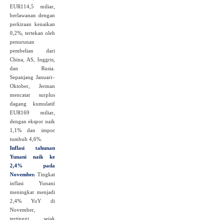
EUR114,5 miliar,
berlawanan dengan
perkiraan kenaikan
0,2%, tertekan oleh
penurunan
pembelian dari
China, AS, Inggris,
dan Rusia.
Sepanjang Januari–
Oktober, Jerman
mencatat surplus
dagang kumulatif
EUR169 miliar,
dengan ekspor naik
1,1% dan impor
tumbuh 4,6%.
Inflasi tahunan
Yunani naik ke
2,4% pada
November.
Tingkat
inflasi Yunani
meningkat menjadi
2,4% YoY di
November,
tertinggi sejak