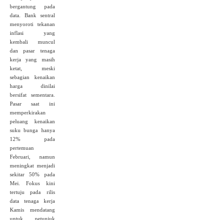
bergantung pada
data. Bank sentral
menyoroti tekanan
inflasi yang
kembali muncul
dan pasar tenaga
kerja yang masih
ketat, meski
sebagian kenaikan
harga dinilai
bersifat sementara.
Pasar saat ini
memperkirakan
peluang kenaikan
suku bunga hanya
12% pada
pertemuan
Februari, namun
meningkat menjadi
sekitar 50% pada
Mei. Fokus kini
tertuju pada rilis
data tenaga kerja
Kamis mendatang
untuk petunjuk