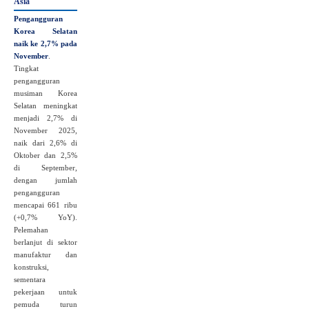
Asia
Pengangguran
Korea Selatan
naik ke 2,7% pada
November
.
Tingkat
pengangguran
musiman Korea
Selatan meningkat
menjadi 2,7% di
November 2025,
naik dari 2,6% di
Oktober dan 2,5%
di September,
dengan jumlah
pengangguran
mencapai 661 ribu
(+0,7% YoY).
Pelemahan
berlanjut di sektor
manufaktur dan
konstruksi,
sementara
pekerjaan untuk
pemuda turun