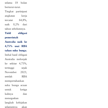
selama 19 bulan
berturut-turut.
Tingkat partisipasi
angkatan kerja
tercatat 64,8%,
naik 0,2% dari
tahun sebelumnya.
Yield obligasi
pemerintah
Australia naik ke
4,75% usai RBA
tahan suku bunga.
Imbal hasil obligasi
Australia melonjak
ke sekitar 4,75%,
tertinggi sejak
November 2023,
setelah RBA
mempertahankan
suku bunga acuan
untuk ketiga
kalinya dan
menegaskan
langkah kebijakan
selanjutnya akan