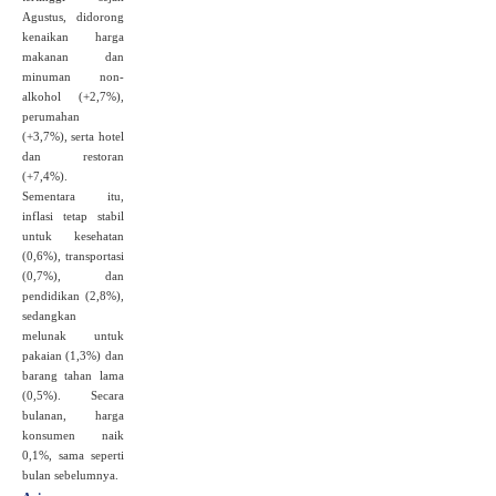
Agustus, didorong
kenaikan harga
makanan dan
minuman non-
alkohol (+2,7%),
perumahan
(+3,7%), serta hotel
dan restoran
(+7,4%).
Sementara itu,
inflasi tetap stabil
untuk kesehatan
(0,6%), transportasi
(0,7%), dan
pendidikan (2,8%),
sedangkan
melunak untuk
pakaian (1,3%) dan
barang tahan lama
(0,5%). Secara
bulanan, harga
konsumen naik
0,1%, sama seperti
bulan sebelumnya.