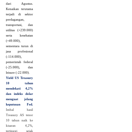
dari Agustus.
Kenaikan terutama
terjadi di sektor
perdagangan,
transportasi, dan
utilitas (+239.000)
serta kesehatan
(+49.000),
sementara turun di
jasa profesional
(-114.000),
pemerintah federal
(-25.000), dan
leisure (-22.000).
Yield US Treasury
10 tahun
mendekati 4,2%
dan indeks dolar
menguat jelang
keputusan Fed.
Imbal hasil
Treasury AS tenor
10 tahun naik ke
kisaran 4,2%,
tertinggi sejak