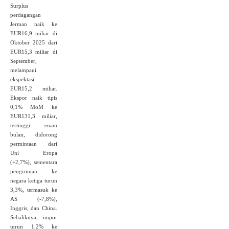
Surplus
perdagangan
Jerman naik ke
EUR16,9 miliar di
Oktober 2025 dari
EUR15,3 miliar di
September,
melampaui
ekspektasi
EUR15,2 miliar.
Ekspor naik tipis
0,1% MoM ke
EUR131,3 miliar,
tertinggi enam
bulan, didorong
permintaan dari
Uni Eropa
(+2,7%), sementara
pengiriman ke
negara ketiga turun
3,3%, termasuk ke
AS (-7,8%),
Inggris, dan China.
Sebaliknya, impor
turun 1,2% ke