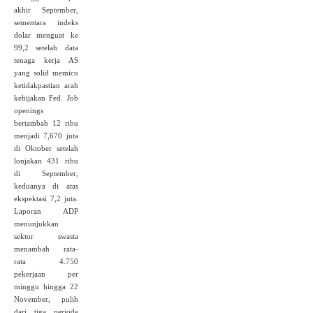
akhir September,
sementara indeks
dolar menguat ke
99,2 setelah data
tenaga kerja AS
yang solid memicu
ketidakpastian arah
kebijakan Fed. Job
openings
bertambah 12 ribu
menjadi 7,670 juta
di Oktober setelah
lonjakan 431 ribu
di September,
keduanya di atas
ekspektasi 7,2 juta.
Laporan ADP
menunjukkan
sektor swasta
menambah rata-
rata 4.750
pekerjaan per
minggu hingga 22
November, pulih
dari tiga periode