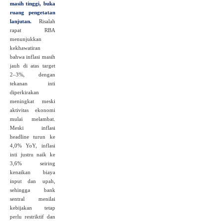
masih tinggi, buka
ruang pengetatan
lanjutan.
Risalah
rapat RBA
menunjukkan
kekhawatiran
bahwa inflasi masih
jauh di atas target
2–3%, dengan
tekanan inti
diperkirakan
meningkat meski
aktivitas ekonomi
mulai melambat.
Meski inflasi
headline turun ke
4,0% YoY, inflasi
inti justru naik ke
3,6% seiring
kenaikan biaya
input dan upah,
sehingga bank
sentral menilai
kebijakan tetap
perlu restriktif dan