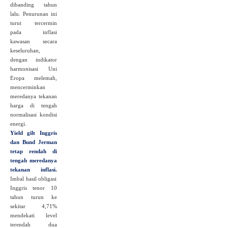
dibanding tahun
lalu. Penurunan ini
turut tercermin
pada inflasi
kawasan secara
keseluruhan,
dengan indikator
harmonisasi Uni
Eropa melemah,
mencerminkan
meredanya tekanan
harga di tengah
normalisasi kondisi
energi.
Yield gilt Inggris
dan Bund Jerman
tetap rendah di
tengah meredanya
tekanan inflasi.
Imbal hasil obligasi
Inggris tenor 10
tahun turun ke
sekitar 4,71%
mendekati level
terendah dua