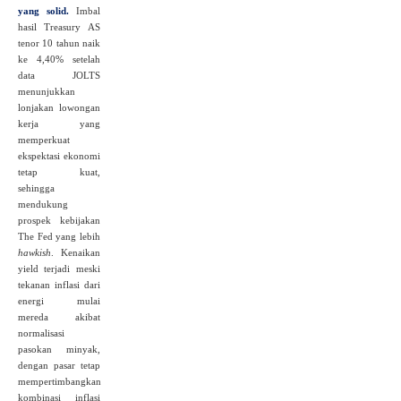
yang solid.
Imbal
hasil Treasury AS
tenor 10 tahun naik
ke 4,40% setelah
data JOLTS
menunjukkan
lonjakan lowongan
kerja yang
memperkuat
ekspektasi ekonomi
tetap kuat,
sehingga
mendukung
prospek kebijakan
The Fed yang lebih
hawkish
. Kenaikan
yield terjadi meski
tekanan inflasi dari
energi mulai
mereda akibat
normalisasi
pasokan minyak,
dengan pasar tetap
mempertimbangkan
kombinasi inflasi