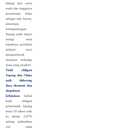
datang dari
carry
trade
dan tingginya
permintaan dolar
sebagai safe haven,
sementara
ketergantungan
Jepang pada impor
energi serta
lemahnya produksi
industri turut
memperburuk
sentimen terhadap
mata uang tersebut.
Yield obligasi
Jepang dan China
naik didorong
data ekonomi dan
ekspektasi
kebijakan.
Imbal
hasil obligasi
pemerintah Jepang
tenor 10 tahun naik
ke sekitar 2,67%
seiring pelemahan
yen yang