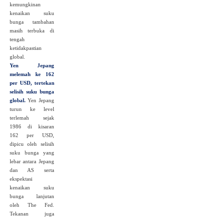
kemungkinan
kenaikan suku
bunga tambahan
masih terbuka di
tengah
ketidakpastian
global.
Yen Jepang
melemah ke 162
per USD, tertekan
selisih suku bunga
global.
Yen Jepang
turun ke level
terlemah sejak
1986 di kisaran
162 per USD,
dipicu oleh selisih
suku bunga yang
lebar antara Jepang
dan AS serta
ekspektasi
kenaikan suku
bunga lanjutan
oleh The Fed.
Tekanan juga