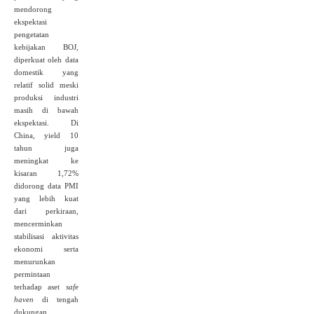
mendorong
ekspektasi
pengetatan
kebijakan BOJ,
diperkuat oleh data
domestik yang
relatif solid meski
produksi industri
masih di bawah
ekspektasi. Di
China, yield 10
tahun juga
meningkat ke
kisaran 1,72%
didorong data PMI
yang lebih kuat
dari perkiraan,
mencerminkan
stabilisasi aktivitas
ekonomi serta
menurunkan
permintaan
terhadap aset
safe
haven
di tengah
dukungan