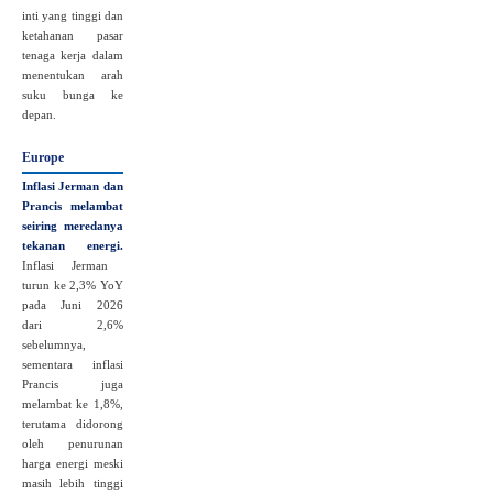
inti yang tinggi dan
ketahanan pasar
tenaga kerja dalam
menentukan arah
suku bunga ke
depan.
Europe
Inflasi Jerman dan
Prancis melambat
seiring meredanya
tekanan energi.
Inflasi Jerman
turun ke 2,3% YoY
pada Juni 2026
dari 2,6%
sebelumnya,
sementara inflasi
Prancis juga
melambat ke 1,8%,
terutama didorong
oleh penurunan
harga energi meski
masih lebih tinggi