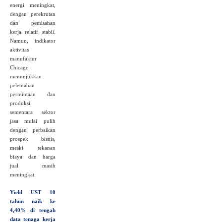
energi meningkat,
dengan perekrutan
dan pemisahan
kerja relatif stabil.
Namun, indikator
aktivitas
manufaktur
Chicago
menunjukkan
pelemahan
permintaan dan
produksi,
sementara sektor
jasa mulai pulih
dengan perbaikan
prospek bisnis,
meski tekanan
biaya dan harga
jual masih
meningkat.
Yield UST 10
tahun naik ke
4,40% di tengah
data tenaga kerja