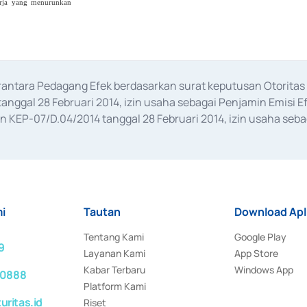
kerja yang menurunkan
erantara Pedagang Efek berdasarkan surat keputusan Otorit
anggal 28 Februari 2014, izin usaha sebagai Penjamin Emisi E
KEP-07/D.04/2014 tanggal 28 Februari 2014, izin usaha sebag
rat keputusan Otoritas Jasa Keuangan Nomor S-67/PM.21/2017 t
aan Transaksi Sertifikat Deposito di Pasar Uang yang izinnya d
ansaksi, serta Penatausahaan dan Penyelesaian Transaksi Sur
i
Tautan
Download Apl
Tentang Kami
Google Play
9
Layanan Kami
App Store
Kabar Terbaru
Windows App
 0888
Platform Kami
ritas.id
Riset