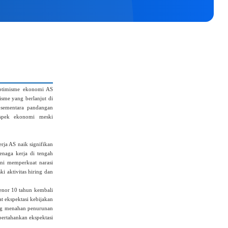
ptimisme ekonomi AS
isme yang berlanjut di
 sementara pandangan
rospek ekonomi meski
ja AS naik signifikan
enaga kerja di tengah
ini memperkuat narasi
i aktivitas hiring dan
enor 10 tahun kembali
t ekspektasi kebijakan
yang menahan penurunan
pertahankan ekspektasi