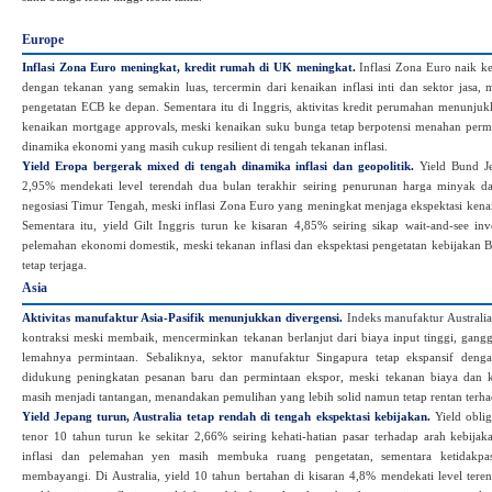
Europe
Inflasi Zona Euro meningkat, kredit rumah di UK meningkat.
Inflasi Zona Euro naik 
dengan tekanan yang semakin luas, tercermin dari kenaikan inflasi inti dan sektor jasa,
pengetatan ECB ke depan. Sementara itu di Inggris, aktivitas kredit perumahan menunju
kenaikan mortgage approvals, meski kenaikan suku bunga tetap berpotensi menahan per
dinamika ekonomi yang masih cukup resilient di tengah tekanan inflasi.
Yield Eropa bergerak mixed di tengah dinamika inflasi dan geopolitik.
Yield Bund Jer
2,95% mendekati level terendah dua bulan terakhir seiring penurunan harga minyak da
negosiasi Timur Tengah, meski inflasi Zona Euro yang meningkat menjaga ekspektasi ken
Sementara itu, yield Gilt Inggris turun ke kisaran 4,85% seiring sikap wait-and-see inv
pelemahan ekonomi domestik, meski tekanan inflasi dan ekspektasi pengetatan kebijakan 
tetap terjaga.
Asia
Aktivitas manufaktur Asia-Pasifik menunjukkan divergensi.
Indeks manufaktur Australia
kontraksi meski membaik, mencerminkan tekanan berlanjut dari biaya input tinggi, gangg
lemahnya permintaan. Sebaliknya, sektor manufaktur Singapura tetap ekspansif den
didukung peningkatan pesanan baru dan permintaan ekspor, meski tekanan biaya dan k
masih menjadi tantangan, menandakan pemulihan yang lebih solid namun tetap rentan terha
Yield Jepang turun, Australia tetap rendah di tengah ekspektasi kebijakan.
Yield oblig
tenor 10 tahun turun ke sekitar 2,66% seiring kehati‑hatian pasar terhadap arah kebija
inflasi dan pelemahan yen masih membuka ruang pengetatan, sementara ketidakpast
membayangi. Di Australia, yield 10 tahun bertahan di kisaran 4,8% mendekati level ter