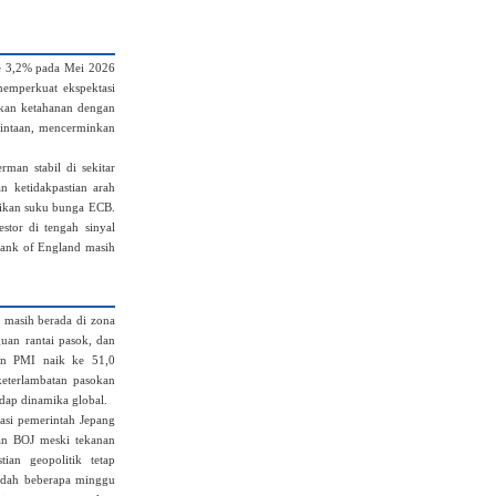
ke 3,2% pada Mei 2026
 memperkuat ekspektasi
kkan ketahanan dengan
mintaan, mencerminkan
man stabil di sekitar
n ketidakpastian arah
aikan suku bunga ECB.
estor di tengah sinyal
Bank of England masih
 masih berada di zona
uan rantai pasok, dan
gan PMI naik ke 51,0
eterlambatan pasokan
dap dinamika global.
asi pemerintah Jepang
kan BOJ meski tekanan
ian geopolitik tetap
endah beberapa minggu