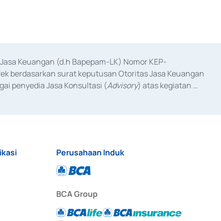
as Jasa Keuangan (d.h Bapepam-LK) Nomor KEP-
fek berdasarkan surat keputusan Otoritas Jasa Keuangan 
ai penyedia Jasa Konsultasi (
Advisory
) atas kegiatan 
anggal 3 Februari 2017, dan beberapa izin usaha lainnya 
iterbitkan pada tahun 2017 dan izin usaha lainnya dari 
at Berharga Komersial yang izinnya diterbitkan pada 
ikasi
Perusahaan Induk
BCA Group