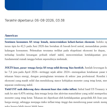
Terakhir diperbarui
:
06-08-2026, 03:38
Americas
Sentimen konsumen AS tetap lemah, mencerminkan kehati-hatian ekonomi.
Indeks o
turun tipis ke 42,5 pada Juni 2026 dan bertahan di bawah level netral, menandakan pesim
kalangan konsumen. Pelemahan terutama terlihat pada ekspektasi ekonomi ke depan,
terhadap kondisi keuangan pribadi relatif stabil, mencerminkan ketidakpastian p
fundamental rumah tangga belum sepenuhnya melemah.
JOLTS kuat, pasar tenaga kerja AS tetap solid dorong bias
hawkish
.
Jumlah lowongan ker
ke 7,6 juta pada April 2026—tertinggi sejak akhir 2024—menegaskan ketahanan pasar t
tekanan biaya energi, dengan peningkatan terutama di sektor jasa profesional. Kondisi 
ekonomi yang masih solid dan mendukung stance kebijakan moneter yang tetap ketat, mesk
separasi cenderung stabil.
Yield UST naik didorong data ekonomi kuat dan risiko inflasi.
Imbal hasil US Treasury t
naik ke atas 4,45% seiring data tenaga kerja dan aktivitas manufaktur yang solid memperkua
moneter yang tetap ketat. Tekanan ini diperkuat oleh ketidakpastian geopolitik AS–Iran 
harga energi, sehingga menjaga risiko inflasi tetap tinggi dan mendorong pasar untuk mem
suku bunga lebih tinggi lebih lama.