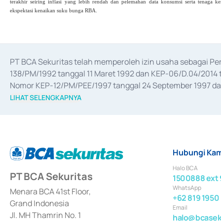
terakhir seiring inflasi yang lebih rendah dan pelemahan data konsumsi serta tenaga 
ekspektasi kenaikan suku bunga RBA.
PT BCA Sekuritas telah memperoleh izin usaha sebagai P
138/PM/1992 tanggal 11 Maret 1992 dan KEP-06/D.04/2014 t
Nomor KEP-12/PM/PEE/1997 tanggal 24 September 1997 dan 
merger, akuisisi, divestasi, dan 
join venture
 berdasarkan su
LIHAT SELENGKAPNYA
dari Bank Indonesia antara lain sebagai Perantara Pelaksan
Bank Indonesia sebagai Lembaga Pendukung Penerbitan, Tr
tahun 2018.
Hubungi Kam
Halo BCA
PT BCA Sekuritas
1500888 ext 
WhatsApp
Menara BCA 41st Floor,
+62 819 1950
Grand Indonesia
Email
Jl. MH Thamrin No. 1
halo@bcaseku