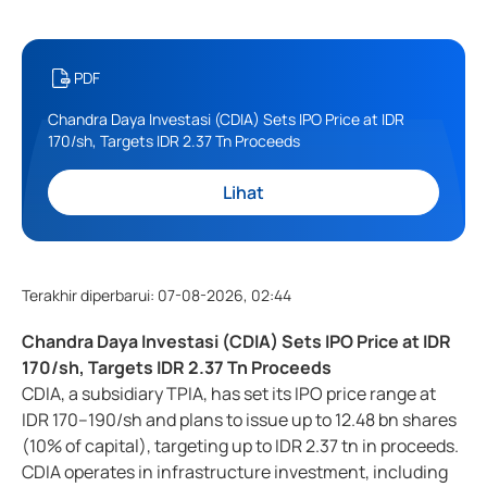
PDF
Chandra Daya Investasi (CDIA) Sets IPO Price at IDR
170/sh, Targets IDR 2.37 Tn Proceeds
Lihat
Terakhir diperbarui
:
07-08-2026, 02:44
Chandra Daya Investasi (CDIA) Sets IPO Price at IDR
170/sh, Targets IDR 2.37 Tn Proceeds
CDIA, a subsidiary TPIA, has set its IPO price range at
IDR 170–190/sh and plans to issue up to 12.48 bn shares
(10% of capital), targeting up to IDR 2.37 tn in proceeds.
CDIA operates in infrastructure investment, including