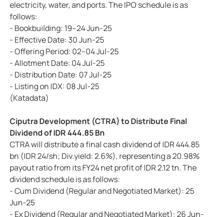
electricity, water, and ports. The IPO schedule is as
follows:
- Bookbuilding: 19–24 Jun-25
- Effective Date: 30 Jun-25
- Offering Period: 02–04 Jul-25
- Allotment Date: 04 Jul-25
- Distribution Date: 07 Jul-25
- Listing on IDX: 08 Jul-25
(Katadata)
Ciputra Development (CTRA) to Distribute Final
Dividend of IDR 444.85 Bn
CTRA will distribute a final cash dividend of IDR 444.85
bn (IDR 24/sh; Div.yield: 2.6%), representing a 20.98%
payout ratio from its FY24 net profit of IDR 2.12 tn. The
dividend schedule is as follows:
- Cum Dividend (Regular and Negotiated Market): 25
Jun-25
- Ex Dividend (Regular and Negotiated Market): 26 Jun-