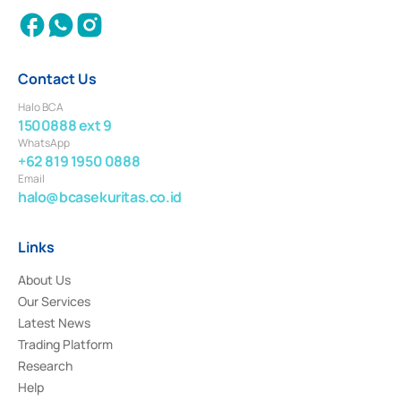
Contact Us
Halo BCA
1500888 ext 9
WhatsApp
+62 819 1950 0888
Email
halo@bcasekuritas.co.id
Links
About Us
Our Services
Latest News
Trading Platform
Research
Help