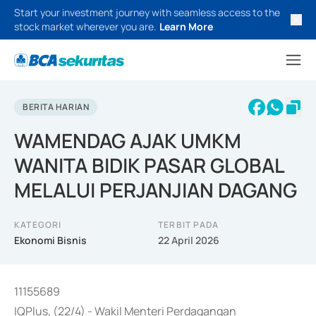
Start your investment journey with seamless access to the
stock market wherever you are.
Learn More
BERITA HARIAN
WAMENDAG AJAK UMKM
WANITA BIDIK PASAR GLOBAL
MELALUI PERJANJIAN DAGANG
KATEGORI
TERBIT PADA
Ekonomi Bisnis
22 April 2026
11155689
IQPlus, (22/4) - Wakil Menteri Perdagangan