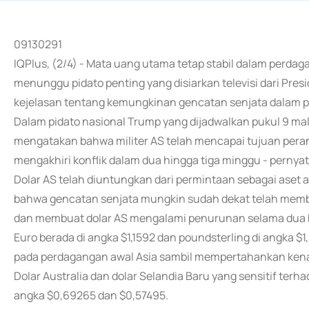
09130291
IQPlus, (2/4) - Mata uang utama tetap stabil dalam perdaga
menunggu pidato penting yang disiarkan televisi dari Pr
kejelasan tentang kemungkinan gencatan senjata dalam p
Dalam pidato nasional Trump yang dijadwalkan pukul 9 ma
mengatakan bahwa militer AS telah mencapai tujuan per
mengakhiri konflik dalam dua hingga tiga minggu - pernya
Dolar AS telah diuntungkan dari permintaan sebagai aset am
bahwa gencatan senjata mungkin sudah dekat telah memba
dan membuat dolar AS mengalami penurunan selama dua h
Euro berada di angka $1,1592 dan poundsterling di angka $
pada perdagangan awal Asia sambil mempertahankan kenai
Dolar Australia dan dolar Selandia Baru yang sensitif terh
angka $0,69265 dan $0,57495.