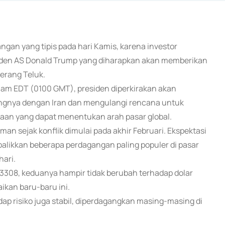
ngan yang tipis pada hari Kamis, karena investor
esiden AS Donald Trump yang diharapkan akan memberikan
erang Teluk.
lam EDT (0100 GMT), presiden diperkirakan akan
angnya dengan Iran dan mengulangi rencana untuk
taan yang dapat menentukan arah pasar global.
an sejak konflik dimulai pada akhir Februari. Ekspektasi
likkan beberapa perdagangan paling populer di pasar
ari.
1,3308, keduanya hampir tidak berubah terhadap dolar
kan baru-baru ini.
adap risiko juga stabil, diperdagangkan masing-masing di