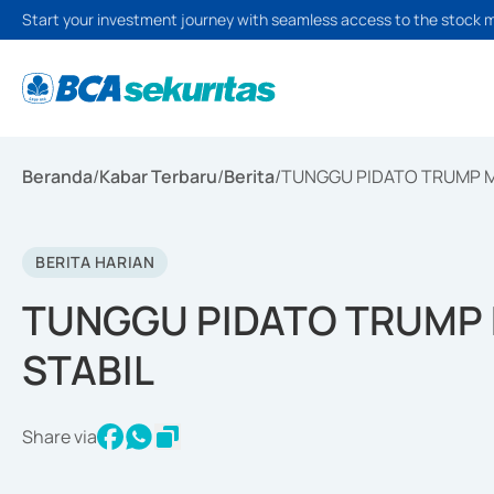
Start your investment journey with seamless access to the stock 
Beranda
/
Kabar Terbaru
/
Berita
/
TUNGGU PIDATO TRUMP M
BERITA HARIAN
TUNGGU PIDATO TRUMP
STABIL
Share via