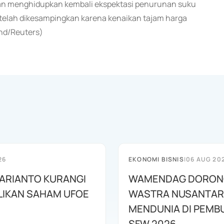
kan menghidupkan kembali ekspektasi penurunan suku
r telah dikesampingkan karena kenaikan tajam harga
end/Reuters)
26
EKONOMI BISNIS
|
06 AUG 20
HARIANTO KURANGI
WAMENDAG DORON
LIKAN SAHAM UFOE
WASTRA NUSANTA
MENDUNIA DI PEMB
SFW 2026