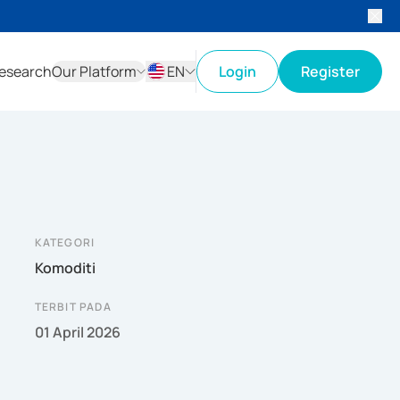
esearch
Our Platform
EN
Login
Register
ID
EN
KATEGORI
Komoditi
TERBIT PADA
01 April 2026