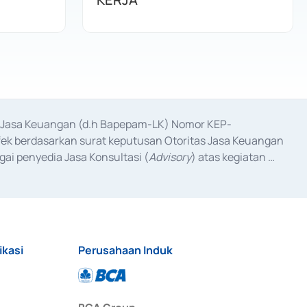
as Jasa Keuangan (d.h Bapepam-LK) Nomor KEP-
fek berdasarkan surat keputusan Otoritas Jasa Keuangan 
ai penyedia Jasa Konsultasi (
Advisory
) atas kegiatan 
anggal 3 Februari 2017, dan beberapa izin usaha lainnya 
iterbitkan pada tahun 2017 dan izin usaha lainnya dari 
at Berharga Komersial yang izinnya diterbitkan pada 
ikasi
Perusahaan Induk