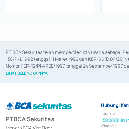
PT BCA Sekuritas telah memperoleh izin usaha sebagai P
138/PM/1992 tanggal 11 Maret 1992 dan KEP-06/D.04/2014 t
Nomor KEP-12/PM/PEE/1997 tanggal 24 September 1997 dan 
merger, akuisisi, divestasi, dan 
join venture
 berdasarkan su
LIHAT SELENGKAPNYA
dari Bank Indonesia antara lain sebagai Perantara Pelaksan
Bank Indonesia sebagai Lembaga Pendukung Penerbitan, Tr
tahun 2018.
Hubungi Kam
Halo BCA
PT BCA Sekuritas
1500888 ext 
WhatsApp
Menara BCA 41st Floor,