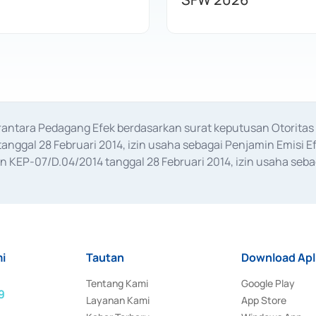
erantara Pedagang Efek berdasarkan surat keputusan Otorit
anggal 28 Februari 2014, izin usaha sebagai Penjamin Emisi E
KEP-07/D.04/2014 tanggal 28 Februari 2014, izin usaha sebag
rat keputusan Otoritas Jasa Keuangan Nomor S-67/PM.21/2017 t
aan Transaksi Sertifikat Deposito di Pasar Uang yang izinnya d
ansaksi, serta Penatausahaan dan Penyelesaian Transaksi Sur
i
Tautan
Download Apl
Tentang Kami
Google Play
9
Layanan Kami
App Store