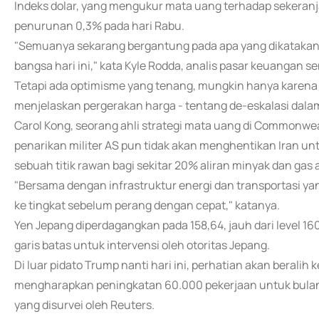
Indeks dolar, yang mengukur mata uang terhadap sekeranja
penurunan 0,3% pada hari Rabu.
"Semuanya sekarang bergantung pada apa yang dikatakan
bangsa hari ini," kata Kyle Rodda, analis pasar keuangan se
Tetapi ada optimisme yang tenang, mungkin hanya karena
menjelaskan pergerakan harga - tentang de-eskalasi dala
Carol Kong, seorang ahli strategi mata uang di Commonwe
penarikan militer AS pun tidak akan menghentikan Iran u
sebuah titik rawan bagi sekitar 20% aliran minyak dan gas a
"Bersama dengan infrastruktur energi dan transportasi ya
ke tingkat sebelum perang dengan cepat," katanya.
Yen Jepang diperdagangkan pada 158,64, jauh dari level 16
garis batas untuk intervensi oleh otoritas Jepang.
Di luar pidato Trump nanti hari ini, perhatian akan beralih
mengharapkan peningkatan 60.000 pekerjaan untuk bulan
yang disurvei oleh Reuters.