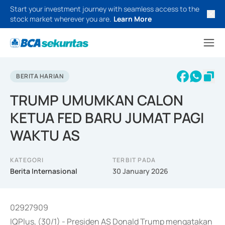
Start your investment journey with seamless access to the
stock market wherever you are.
Learn More
BERITA HARIAN
TRUMP UMUMKAN CALON
KETUA FED BARU JUMAT PAGI
WAKTU AS
KATEGORI
TERBIT PADA
Berita Internasional
30 January 2026
02927909
IQPlus, (30/1) - Presiden AS Donald Trump mengatakan