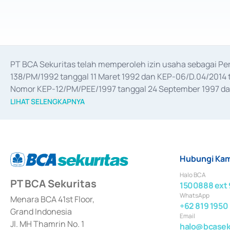
PT BCA Sekuritas telah memperoleh izin usaha sebagai P
138/PM/1992 tanggal 11 Maret 1992 dan KEP-06/D.04/2014 t
Nomor KEP-12/PM/PEE/1997 tanggal 24 September 1997 dan 
merger, akuisisi, divestasi, dan 
join venture
 berdasarkan su
LIHAT SELENGKAPNYA
dari Bank Indonesia antara lain sebagai Perantara Pelaksan
Bank Indonesia sebagai Lembaga Pendukung Penerbitan, Tr
tahun 2018.
Hubungi Kam
Halo BCA
PT BCA Sekuritas
1500888 ext 
WhatsApp
Menara BCA 41st Floor,
+62 819 1950
Grand Indonesia
Email
Jl. MH Thamrin No. 1
halo@bcaseku