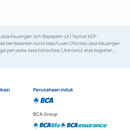
as Jasa Keuangan (d.h Bapepam-LK) Nomor KEP-
fek berdasarkan surat keputusan Otoritas Jasa Keuangan 
ai penyedia Jasa Konsultasi (
Advisory
) atas kegiatan 
anggal 3 Februari 2017, dan beberapa izin usaha lainnya 
iterbitkan pada tahun 2017 dan izin usaha lainnya dari 
at Berharga Komersial yang izinnya diterbitkan pada 
ikasi
Perusahaan Induk
BCA Group