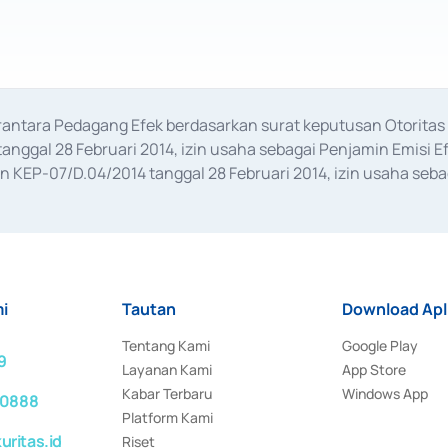
erantara Pedagang Efek berdasarkan surat keputusan Otorit
anggal 28 Februari 2014, izin usaha sebagai Penjamin Emisi E
KEP-07/D.04/2014 tanggal 28 Februari 2014, izin usaha sebag
rat keputusan Otoritas Jasa Keuangan Nomor S-67/PM.21/2017 t
aan Transaksi Sertifikat Deposito di Pasar Uang yang izinnya d
ansaksi, serta Penatausahaan dan Penyelesaian Transaksi Sur
i
Tautan
Download Apl
Tentang Kami
Google Play
9
Layanan Kami
App Store
Kabar Terbaru
Windows App
 0888
Platform Kami
ritas.id
Riset