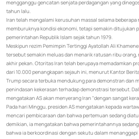
mengganggu gencatan senjata perdagangan yang dinegosia
tahun lalu.
Iran telah mengalami kerusuhan massal selama beberapa m
memburuknya kondisi ekonomi, tetapi semakin ditujukan p
pemerintahan Republik Islam sejak tahun 1979.
Meskipun rezim Pemimpin Tertinggi Ayatollah Ali Khamene
tersebut semakin meluas dan menarik ratusan ribu orang, 
akhir pekan. Otoritas Iran telah berupaya memadamkan pro
dari 10.000 penangkapan sejauh ini, menurut Kantor Berita
Trump secara terbuka mendukung para demonstran dan m
penindasan kekerasan terhadap demonstrasi tersebut. Dal
mengatakan AS akan menyerang Iran "dengan sangat kera
Pada hari Minggu, presiden AS mengatakan kepada wart
mencari pembicaraan dan bahwa pertemuan sedang diatur
demikian, ia mengatakan bahwa pemerintahannya sedang
bahwa ia berkoordinasi dengan sekutu dalam menanggapi 