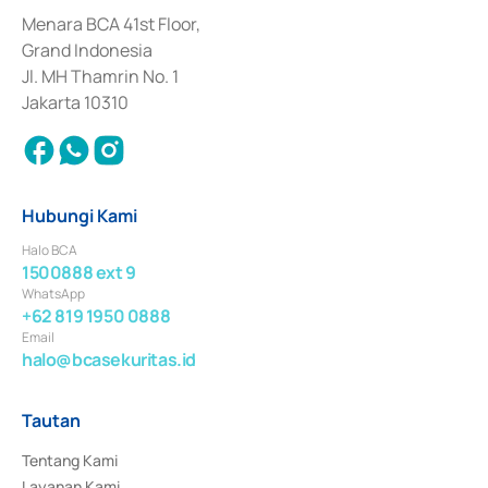
dan izin usaha lainnya dari Bank Indonesia sebagai Lembaga Pendukung 
Penerbitan, Transaksi, serta Penatausahaan dan Penyelesaian Transaksi 
Menara BCA 41st Floor,
Surat Berharga Komersial yang izinnya diterbitkan pada tahun 2018.
Grand Indonesia
Jl. MH Thamrin No. 1
Jakarta 10310
Hubungi Kami
Halo BCA
1500888 ext 9
WhatsApp
+62 819 1950 0888
Email
halo@bcasekuritas.id
Tautan
Tentang Kami
Layanan Kami