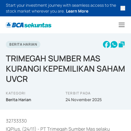
Start your investment journey with seamless access to the
stock market wherever you are.
Learn More
BERITA HARIAN
TRIMEGAH SUMBER MAS
KURANGI KEPEMILIKAN SAHAM
UVCR
KATEGORI
TERBIT PADA
Berita Harian
24 November 2025
32733330
IQPlus, (24/11) - PT Trimegah Sumber Mas selaku