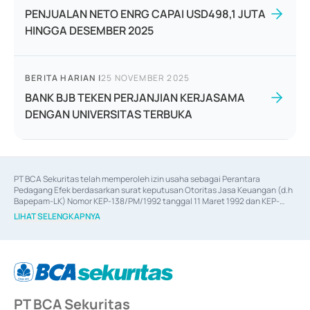
PENJUALAN NETO ENRG CAPAI USD498,1 JUTA
HINGGA DESEMBER 2025
BERITA HARIAN
|
25 NOVEMBER 2025
BANK BJB TEKEN PERJANJIAN KERJASAMA
DENGAN UNIVERSITAS TERBUKA
PT BCA Sekuritas telah memperoleh izin usaha sebagai Perantara 
Pedagang Efek berdasarkan surat keputusan Otoritas Jasa Keuangan (d.h 
Bapepam-LK) Nomor KEP-138/PM/1992 tanggal 11 Maret 1992 dan KEP-
06/D.04/2014 tanggal 28 Februari 2014, izin usaha sebagai Penjamin Emisi 
LIHAT SELENGKAPNYA
Efek berdasarkan surat keputusan Otoritas Jasa Keuangan Nomor KEP-
12/PM/PEE/1997 tanggal 24 September 1997 dan KEP-07/D.04/2014 
tanggal 28 Februari 2014, izin usaha sebagai penyedia Jasa Konsultasi 
(
Advisory
) atas kegiatan merger, akuisisi, divestasi, dan 
join venture
berdasarkan surat keputusan Otoritas Jasa Keuangan Nomor S-
67/PM.21/2017 tanggal 3 Februari 2017, dan beberapa izin usaha lainnya 
dari Bank Indonesia antara lain sebagai Perantara Pelaksanaan Transaksi 
PT BCA Sekuritas
Sertifikat Deposito di Pasar Uang yang izinnya diterbitkan pada tahun 2017 