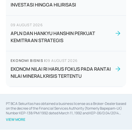
INVESTASI HINGGA HILIRISASI
09 AUGUST 2026
APLN DAN HANKYU HANSHIN PERKUAT
KEMITRAAN STRATEGIS
EKONOMI BISNIS
|
09 AUGUST 2026
EKONOM NILAI RI HARUS FOKUS PADA RANTAI
NILAI MINERAL KRISIS TERTENTU
PT BCA Sekuritas has obtained a business license as a Broker-Dealer based
on the decree of the Financial Services Authority (formerly Bapepam-LK)
Number KEP-138/PM/1992 dated March 11, 1992 and KEP-06/D.04/2014
dated February 28, 2014, a business license as an Underwriter based on the
VIEW MORE
decree of the Financial Services Authority Number KEP-12/PM/PEE/1997
dated September 24, 1997 and KEP-07/D.04/2014 dated February 28, 2014,
a business license as a provider of Advisory Services on mergers,